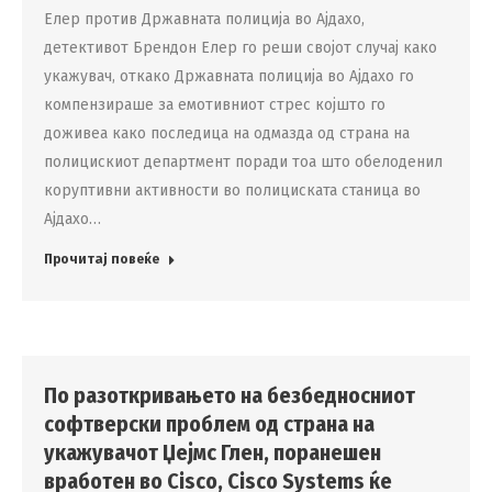
Елер против Државната полиција во Ајдахо,
детективот Брендон Елер го реши својот случај како
укажувач, откако Државната полиција во Ајдахо го
компензираше за емотивниот стрес којшто го
доживеа како последица на одмазда од страна на
полицискиот департмент поради тоа што обелоденил
коруптивни активности во полициската станица во
Ајдахо…
Прочитај повеќе
По разоткривањето на безбедносниот
софтверски проблем од страна на
укажувачот Џејмс Глен, поранешен
вработен во Cisco, Cisco Systems ќе