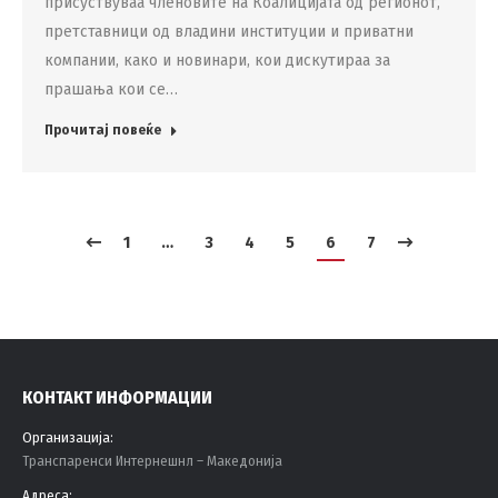
присуствуваа членовите на Коалицијата од регионот,
претставници од владини институции и приватни
компании, како и новинари, кои дискутираа за
прашања кои се…
Прочитај повеќе
1
…
3
4
5
6
7
КОНТАКТ ИНФОРМАЦИИ
Организација:
Tранспаренси Интернешнл – Македонија
Адреса: