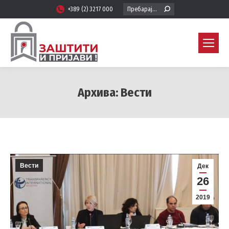
Search:
+389 (2) 3217 000
Архива:
Вести
You are here:
Вести
Дек
26
2019