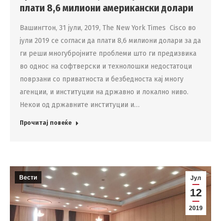
плати 8,6 милиони американски долари
Вашингтон, 31 јули, 2019, Тhe New York Times Cisco во
јули 2019 се согласи да плати 8,6 милиони долари за да
ги реши многубројните проблеми што ги предизвика
во однос на софтверски и технолошки недостатоци
поврзани со приватноста и безбедноста кај многу
агенции, и институции на државно и локално ниво.
Некои од државните институции и…
Прочитај повеќе
Вести
Јул
12
2019