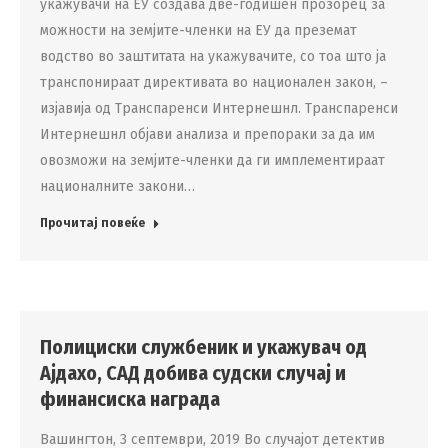
укажувачи на ЕУ создава две-годишен прозорец за
можности на земјите-членки на ЕУ да преземат
водство во заштитата на укажувачите, со тоа што ја
транспонираат директивата во национален закон, –
изјавија од Транспаренси Интернешнл. Транспаренси
Интернешнл објави анализа и препораки за да им
овозможи на земјите-членки да ги имплементираат
националните закони…
Прочитај повеќе
Полициски службеник и укажувач од
Ајдахо, САД добива судски случај и
финансиска награда
Вашингтон, 3 септември, 2019 Во случајот детектив