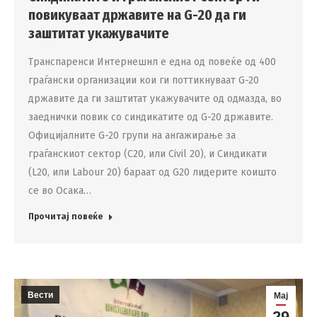
повикуваат државите на G-20 да ги
заштитат укажувачите
Транспаренси Интернешнл е една од повеќе од 400
граѓански организации кои ги поттикнуваат G-20
државите да ги заштитат укажувачите од одмазда, во
заеднички повик со синдикатите од G-20 државите.
Официјалните G-20 групи на ангажирање за
граѓанскиот сектор (C20, или Civil 20), и Синдикати
(L20, или Labour 20) бараат од G20 лидерите коишто
се во Осака…
Прочитај повеќе
Вести
Мај
29