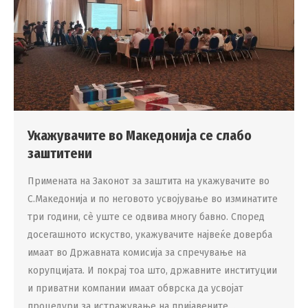
Укажувачите во Македонија се слабо
заштитени
Примената на Законот за заштита на укажувачите во
С.Македонија и по неговото усвојување во изминатите
три години, сè уште се одвива многу бавно. Според
досегашното искуство, укажувачите највеќе доверба
имаат во Државната комисија за спречување на
корупцијата. И покрај тоа што, државните институции
и приватни компании имаат обврска да усвојат
процедури за истражување на пријавените…