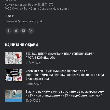
Наум Наумовски Борче 58, П.Ф. 270
1000 Скопје – Република Северна Македонија
E-mail:
ukazuvac@transparency.mk
Find us on:
Facebook
Twitter
YouTube
Instagram
page
page
page
page
НАЈЧИТАНИ ОБЈАВИ
opens
opens
opens
opens
in
in
in
in
БЕЗ ЗАШТИТЕНИ УКАЖУВАЧИ НЕМА УСПЕШНА БОРБА
ПРОТИВ КОРУПЦИЈАТА
new
new
new
new
31/07/2026
window
window
window
window
Светски ден на укажувачите-поривот да се
спротивставиме на неправилностите е посилен од која
било последица
23/06/2026
Заштита на укажувачите во земјите од проширувањето
на ЕУ – Кон стандардите на ЕУ и најдобрите практики?
17/04/2026