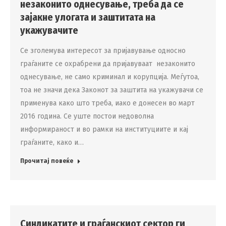
незаконито однесување, треба да се
зајакне улогата и заштитата на
укажувачите
Се зголемува интересот за пријавување односно
граѓаните се охрабрени да пријавуваат незаконито
однесување, не само криминал и корупција. Меѓутоа,
тоа не значи дека Законот за заштита на укажувачи се
применува како што треба, иако е донесен во март
2016 година. Се уште постои недоволна
информираност и во рамки на институциите и кај
граѓаните, како и…
Прочитај повеќе
Синдикатите и граѓанскиот сектор ги