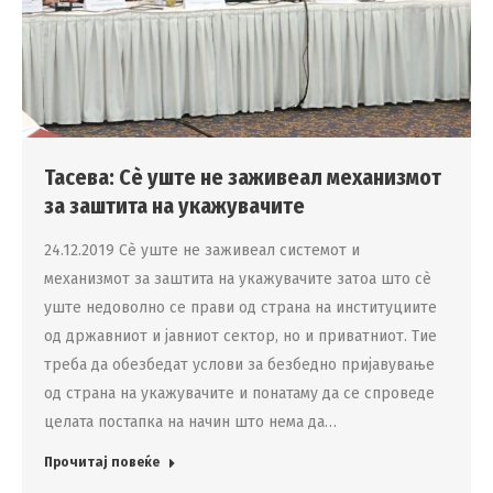
Тасева: Сè уште не заживеал механизмот
за заштита на укажувачите
24.12.2019 Сè уште не заживеал системот и
механизмот за заштита на укажувачите затоа што сè
уште недоволно се прави од страна на институциите
од државниот и јавниот сектор, но и приватниот. Тие
треба да обезбедат услови за безбедно пријавување
од страна на укажувачите и понатаму да се спроведе
целата постапка на начин што нема да…
Прочитај повеќе