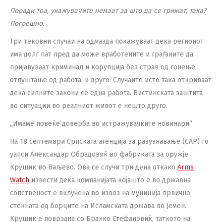
Поради тоа, укажувачите немаат за што да се грижат, така?
Погрешно.
Три тековни случаи на одмазда покажуваат дека регионот
има долг пат пред да може вработените и граѓаните да
пријавуваат криминал и корупција без страв од гонење,
отпуштање од работа, и друго. Случаите исто така откриваат
дека силните закони се една работа. Вистинската заштита
во ситуации во реалниот живот е нешто друго.
„Имаме повеќе доверба во истражувачките новинари“
На 18 септември Српската агенција за разузнавање (САР) го
уапси Александар Обрадовиќ во фабриката за оружје
Крушик во Ваљево. Ова се случи три дена откако
Arms
Watch
извести дека компанијата којашто е во државна
сопственост е вклучена во извоз на муниција првично
стекната од борците на Исламската држава во Јемен.
Крушик е поврзана со Бранко Стефановиќ, таткото на