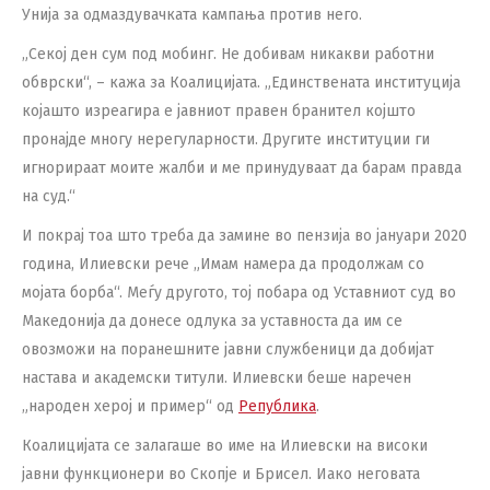
Унија за одмаздувачката кампања против него.
„Секој ден сум под мобинг. Не добивам никакви работни
обврски“, – кажа за Коалицијата. „Единствената институција
којашто изреагира е јавниот правен бранител којшто
пронајде многу нерегуларности. Другите институции ги
игнорираат моите жалби и ме принудуваат да барам правда
на суд.“
И покрај тоа што треба да замине во пензија во јануари 2020
година, Илиевски рече „Имам намера да продолжам со
мојата борба“. Меѓу другото, тој побара од Уставниот суд во
Македонија да донесе одлука за уставноста да им се
овозможи на поранешните јавни службеници да добијат
настава и академски титули. Илиевски беше наречен
„народен херој и пример“ од
Република
.
Коалицијата се залагаше во име на Илиевски на високи
јавни функционери во Скопје и Брисел. Иако неговата