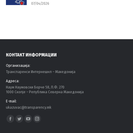
07/04/2026
КОНТАКТ ИНФОРМАЦИИ
Организација:
Tранспаренси Интернешнл – Македонија
Адреса:
Наум Наумовски Борче 58, П.Ф. 270
1000 Скопје – Република Северна Македонија
E-mail:
ukazuvac@transparency.mk
Find us on:
Facebook
Twitter
YouTube
Instagram
page
page
page
page