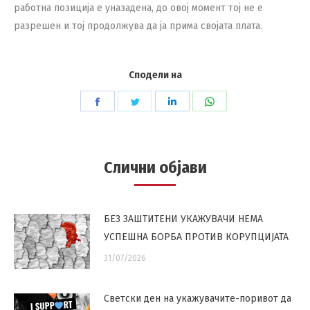
работна позиција е уназадена, до овој момент тој не е
разрешен и тој продолжува да ја прима својата плата.
Сподели на
Share
Share
Share
Share
on
on
on
on
Facebook
Twitter
LinkedIn
WhatsApp
Слични објави
БЕЗ ЗАШТИТЕНИ УКАЖУВАЧИ НЕМА
УСПЕШНА БОРБА ПРОТИВ КОРУПЦИЈАТА
31/07/2026
Светски ден на укажувачите-поривот да