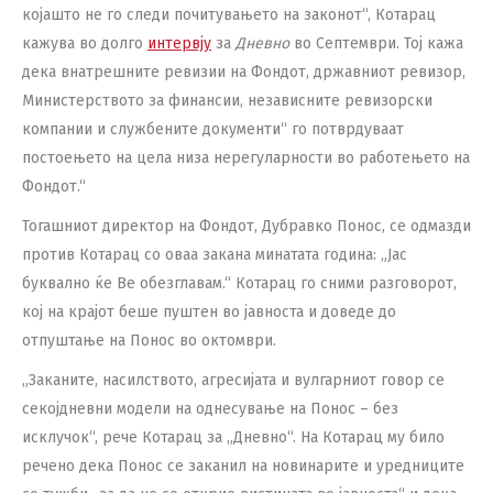
којашто не го следи почитувањето на законот“, Котарац
кажува во долго
интервју
за
Дневно
во Септември. Тој кажа
дека внатрешните ревизии на Фондот, државниот ревизор,
Министерството за финансии, независните ревизорски
компании и службените документи“ го потврдуваат
постоењето на цела низа нерегуларности во работењето на
Фондот.“
Тогашниот директор на Фондот, Дубравко Понос, се одмазди
против Котарац со оваа закана минатата година: „Јас
буквално ќе Ве обезглавам.“ Котарац го сними разговорот,
кој на крајот беше пуштен во јавноста и доведе до
отпуштање на Понос во октомври.
„Заканите, насилството, агресијата и вулгарниот говор се
секојдневни модели на однесување на Понос – без
исклучок“, рече Котарац за „Дневно“. На Котарац му било
речено дека Понос се заканил на новинарите и уредниците