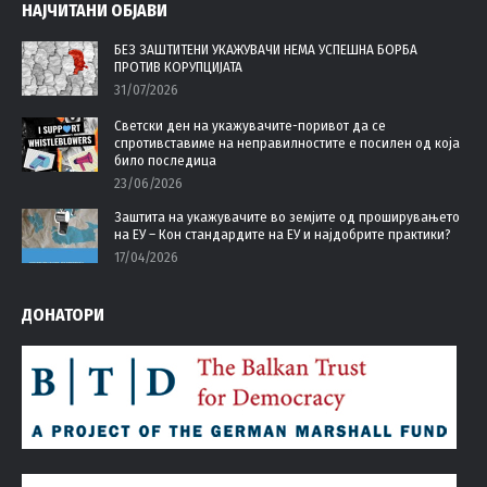
НАЈЧИТАНИ ОБЈАВИ
opens
opens
opens
opens
in
in
in
in
БЕЗ ЗАШТИТЕНИ УКАЖУВАЧИ НЕМА УСПЕШНА БОРБА
ПРОТИВ КОРУПЦИЈАТА
new
new
new
new
31/07/2026
window
window
window
window
Светски ден на укажувачите-поривот да се
спротивставиме на неправилностите е посилен од која
било последица
23/06/2026
Заштита на укажувачите во земјите од проширувањето
на ЕУ – Кон стандардите на ЕУ и најдобрите практики?
17/04/2026
ДОНАТОРИ