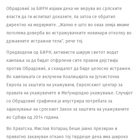
Обрадовиќ за БИРН изјави дека не верува во српските
власти да ги испитаат доказите, па затоа се обратил
директно на медиумите. „Жално е што во оваа земја имаме
поголема доверба во истражувачките новинари отколку во
државните истражни тела“, рече тој.
Предводени од БИРН, активисти ширум светот водат
кампања за да бидат отфрлени сите правни дејствија
против Обрадовиќ, а скандалот да биде целосно истражен.
Во кампањата се вклучени Коалицијата на Југоисточна
Европа за заштита на укажувачи, Европскиот центар за
правата на укажувачите и Меѓународно укажување. Случајот
со Обрадовиќ графички ја илустрира потребата за
зајакнување на српскиот Закон за заштита на укажувачите
во Србија од 2014 година.
Во Хрватска, Мислав Котарац беше јавно презиран и
приватно закануван откако тој тврдеше дека има широко