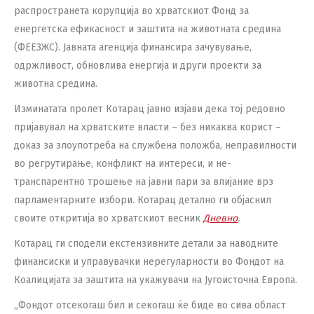
распространета корупција во хрватскиот Фонд за
енергетска ефикасност и заштита на животната средина
(ФЕЕЗЖС). Јавната агенција финансира зачувување,
одржливост, обновлива енергија и други проекти за
животна средина.
Изминатата пролет Котарац јавно изјави дека тој редовно
пријавувал на хрватските власти – без никаква корист –
доказ за злоупотреба на службена положба, неправилности
во регрутирање, конфликт на интереси, и не-
транспарентно трошење на јавни пари за влијание врз
парламентарните избори. Котарац детално ги објаснил
своите откритија во хрватскиот весник
Дневно
.
Котарац ги сподели екстензивните детали за наводните
финансиски и управувачки нерегуларности во Фондот на
Коалицијата за заштита на укажувачи на Југоисточна Европа.
„Фондот отсекогаш бил и секогаш ќе биде во сива област