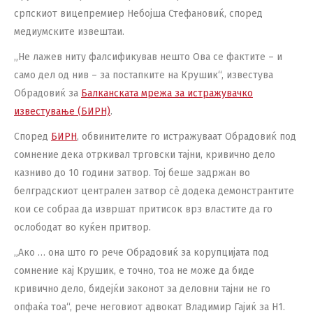
српскиот вицепремиер Небојша Стефановиќ, според
медиумските извештаи.
„Не лажев ниту фалсификував нешто Ова се фактите – и
само дел од нив – за постапките на Крушик“, известува
Обрадовиќ за
Балканската мрежа за истражувачко
известување (БИРН)
.
Според
БИРН
, обвинителите го истражуваат Обрадовиќ под
сомнение дека отркивал трговски тајни, кривично дело
казниво до 10 години затвор. Тој беше задржан во
белградскиот централен затвор сè додека демонстрантите
кои се собраа да извршат притисок врз властите да го
ослободат во куќен притвор.
„Ако … она што го рече Обрадовиќ за корупцијата под
сомнение кај Крушик, е точно, тоа не може да биде
кривично дело, бидејќи законот за деловни тајни не го
опфаќа тоа“, рече неговиот адвокат Владимир Гајиќ за Н1.