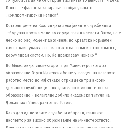
со тужби „за да не се открие вистината во јавноста“ и дека
Понос се фалел за запирање на објавувањето
„компромитирачки написи“.
Котарац рече на Коалицијата дека јавните службеници
„зборуваа против мене во серија лаги и клевети. Затоа, не е
лесно во овој момент да живеам во Хрватска нормален
живот како укажувач – како жртва на насилство и лаги од
корумпиран систем. Но, ќе преживеам некако “.
Во Македонија, инспекторот при Министерството за
образование Ѓорѓи Илиевски беше уназаден на неговото
работно место во мај откако отрки дека три високи
државни службеници – вклучително и министерот за
образование – нелегално добиле академски титули на
Државниот Универзитет во Тетово.
Како дел од неговите службени обврски, главниот
инспектор за високо образование на Министерството,
Илиевски открил универзитетски сертификати коишто