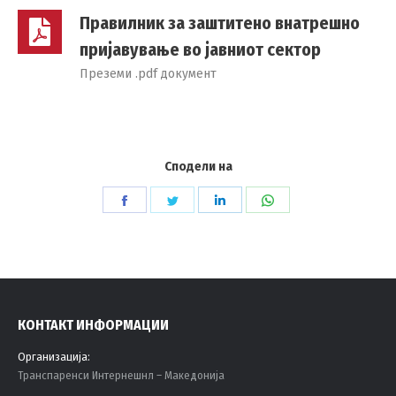
Правилник за заштитено внатрешно
пријавување во јавниот сектор
Преземи .pdf документ
Сподели на
Share
Share
Share
Share
on
on
on
on
Facebook
Twitter
LinkedIn
WhatsApp
КОНТАКТ ИНФОРМАЦИИ
Организација:
Tранспаренси Интернешнл – Македонија