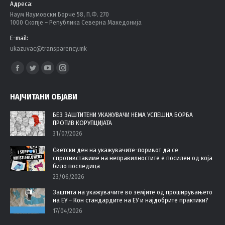
Адреса:
Наум Наумовски Борче 58, П.Ф. 270
1000 Скопје – Република Северна Македонија
E-mail:
ukazuvac@transparency.mk
Find us on:
Facebook
Twitter
YouTube
Instagram
page
page
page
page
НАЈЧИТАНИ ОБЈАВИ
opens
opens
opens
opens
in
in
in
in
БЕЗ ЗАШТИТЕНИ УКАЖУВАЧИ НЕМА УСПЕШНА БОРБА
ПРОТИВ КОРУПЦИЈАТА
new
new
new
new
31/07/2026
window
window
window
window
Светски ден на укажувачите-поривот да се
спротивставиме на неправилностите е посилен од која
било последица
23/06/2026
Заштита на укажувачите во земјите од проширувањето
на ЕУ – Кон стандардите на ЕУ и најдобрите практики?
17/04/2026