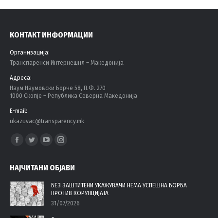
КОНТАКТ ИНФОРМАЦИИ
Организација:
Tранспаренси Интернешнл – Македонија
Адреса:
Наум Наумовски Борче 58, П.Ф. 270
1000 Скопје – Република Северна Македонија
E-mail:
ukazuvac@transparency.mk
Find us on:
Facebook
Twitter
YouTube
Instagram
page
page
page
page
НАЈЧИТАНИ ОБЈАВИ
opens
opens
opens
opens
in
in
in
in
БЕЗ ЗАШТИТЕНИ УКАЖУВАЧИ НЕМА УСПЕШНА БОРБА
ПРОТИВ КОРУПЦИЈАТА
new
new
new
new
31/07/2026
window
window
window
window