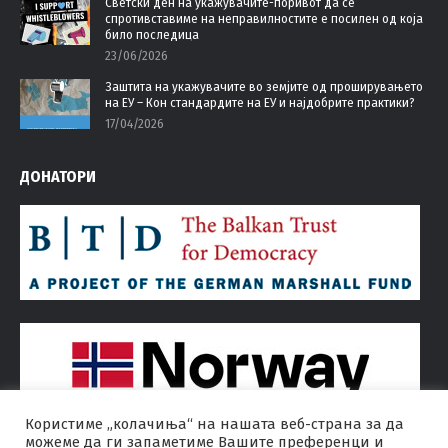
Светски ден на укажувачите-поривот да се
спротивставиме на неправилностите е посилен од која
било последица
23/06/2026
Заштита на укажувачите во земјите од проширувањето
на ЕУ – Кон стандардите на ЕУ и најдобрите практики?
17/04/2026
ДОНАТОРИ
Користиме „колачиња“ на нашата веб-страна за да
можеме да ги запаметиме Вашите преференци и