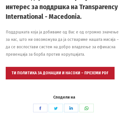
интерес за поддршка на Transparency
International - Macedonia.
Поддршката која ја добиваме од Вас е од огромно значење
за нас, што ни овозможува да ја оствариме нашата мисија –
да се воспостави систем на добро владеење за ефикасна
превенција за борба против корупцијата.
ТИ ПОЛИТИКА ЗА ДОНАЦИИ И НАСОКИ – ПРЕЗЕМИ PDF
Сподели на
Share
Share
Share
Share
on
on
on
on
Facebook
Twitter
LinkedIn
WhatsApp