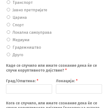
Транспорт
Јавно претпријате
Царина
Спорт
Локална самоуправа
Медиуми
Градежништво
Друго
Каде се случило или имате сознание дека ќе се
случи коруптивното дејствие?
*
Град/Општина:
*
Локација:
*
Кога се случило, или имате сознание дека ќе се
случи коруптивното дејствие (доколку за истото