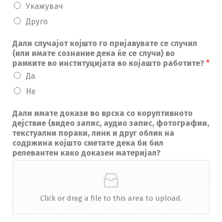
Укажувач
Друго
Дали случајот којшто го пријавувате се случил
(или имате сознание дека ќе се случи) во
рамките во институцијата во којашто работите?
*
Да
Не
Дали имате докази во врска со коруптивното
дејствие (видео запис, аудио запис, фотографии,
текстуални пораки, линк и друг облик на
содржина којшто сметате дека би бил
релевантен како доказен материјал?
Click or drag a file to this area to upload.