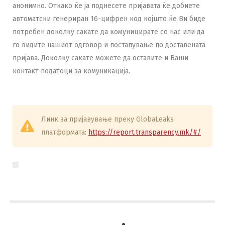
анонимно. Откако ќе ја поднесете пријавата ќе добиете
автоматски генериран 16-цифрен код којшто ќе Ви биде
потребен доколку сакате да комуницирате со нас или да
го видите нашиот одговор и постапување по доставената
пријава. Доколку сакате можете да оставите и Ваши
контакт податоци за комуникација.
Линк за пријавување преку GlobaLeaks
платформата:
https://report.transparency.mk/#/