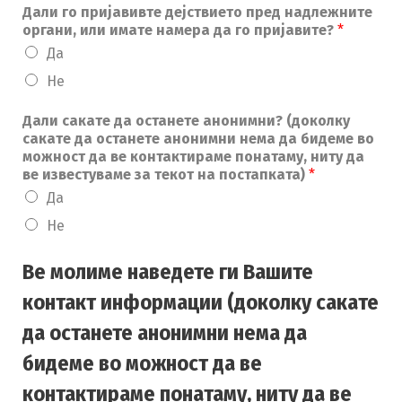
Дали го пријавивте дејствието пред надлежните
органи, или имате намера да го пријавите?
*
Да
Не
Дали сакате да останете анонимни? (доколку
сакате да останете анонимни нема да бидеме во
можност да ве контактираме понатаму, ниту да
ве известуваме за текот на постапката)
*
Да
Не
Ве молиме наведете ги Вашите
контакт информации (доколку сакате
да останете анонимни нема да
бидеме во можност да ве
контактираме понатаму, ниту да ве