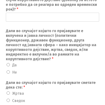
е потребно да се реагира во одреден временски
рок)?
*
Дали во случајот којшто го пријавувате е
вклучена и јавна личност (политички
функционер, државен функционер, друга
личност од јавната сфера – како иницијатор на
коруптивното дејствие, жртва, сведок, и/ли
индиректно е вклучен/а во рамките на
коруптивното дејствие?
*
Да
Не
Дали во случајот којшто го пријавувате сметате
дека сте:
*
Жртва
Сведок