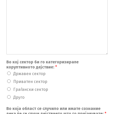
Во кој сектор би го категоризирале
коруптивното дејствие:
*
Државен сектор
Приватен сектор
Граѓански сектор
Друго
Во која област се случило или имате сознание
дека ќе се случи дејствието што го пријавувате:
*