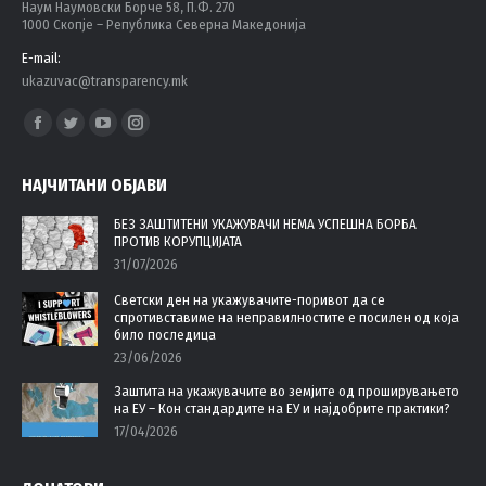
Наум Наумовски Борче 58, П.Ф. 270
1000 Скопје – Република Северна Македонија
E-mail:
ukazuvac@transparency.mk
Find us on:
Facebook
Twitter
YouTube
Instagram
page
page
page
page
НАЈЧИТАНИ ОБЈАВИ
opens
opens
opens
opens
in
in
in
in
БЕЗ ЗАШТИТЕНИ УКАЖУВАЧИ НЕМА УСПЕШНА БОРБА
ПРОТИВ КОРУПЦИЈАТА
new
new
new
new
31/07/2026
window
window
window
window
Светски ден на укажувачите-поривот да се
спротивставиме на неправилностите е посилен од која
било последица
23/06/2026
Заштита на укажувачите во земјите од проширувањето
на ЕУ – Кон стандардите на ЕУ и најдобрите практики?
17/04/2026