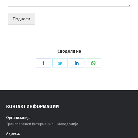
Поднеси
Сподели на
Share
Share
Share
Share
on
on
on
on
Facebook
Twitter
LinkedIn
WhatsApp
КОНТАКТ ИНФОРМАЦИИ
Организација:
Tранспаренси Интернешнл – Македонија
Адреса: