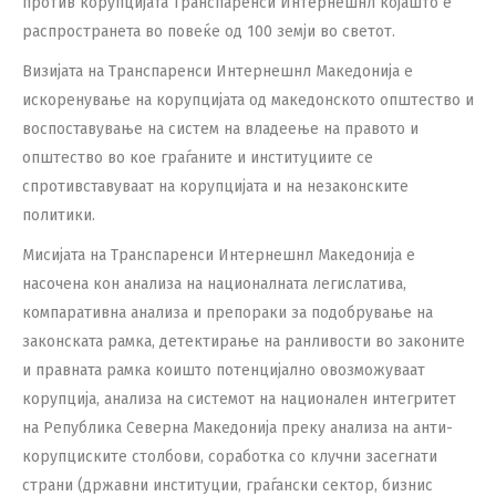
против корупцијата Транспаренси Интернешнл којашто е
распространета во повеќе од 100 земји во светот.
Визијата на Транспаренси Интернешнл Македонија e
искоренување на корупцијата од македонското општество и
воспоставување на систем на владеење на правото и
општество во кое граѓаните и институциите се
спротивставуваат на корупцијата и на незаконските
политики.
Мисијата на Транспаренси Интернешнл Македонија е
насочена кон aнализа на националната легислатива,
компаративна анализа и препораки за подобрување на
законската рамка, детектирање на ранливости во законите
и правната рамка коишто потенцијално овозможуваат
корупција, анализа на системот на национален интегритет
на Република Северна Македонија преку анализа на анти-
корупциските столбови, соработка со клучни засегнати
страни (државни институции, граѓански сектор, бизнис