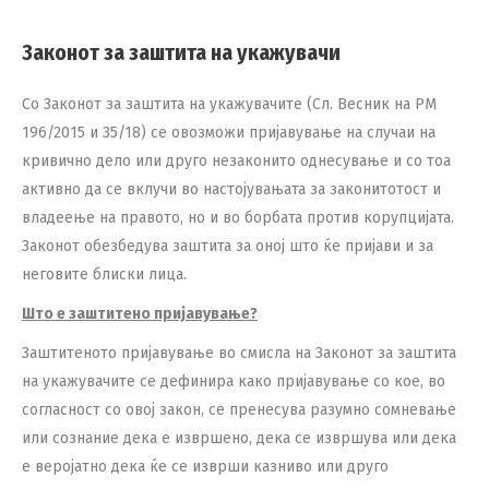
Законот за заштита на укажувачи
Со Законот за заштита на укажувачите (Сл. Весник на РМ
196/2015 и 35/18) се овозможи пријавување на случаи на
кривично дело или друго незаконито однесување и со тоа
активно да се вклучи во настојувањата за законитотост и
владеење на правото, но и во борбата против корупцијата.
Законот обезбедува заштита за оној што ќе пријави и за
неговите блиски лица.
Што е заштитено пријавување?
Заштитеното пријавување во смисла на Законот за заштита
на укажувачите се дефинира како пријавување со кое, во
согласност со овој закон, се пренесува разумно сомневање
или сознание дека е извршено, дека се извршува или дека
е веројатно дека ќе се изврши казниво или друго