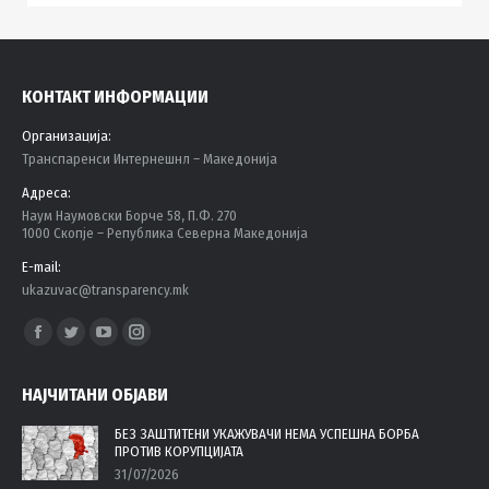
КОНТАКТ ИНФОРМАЦИИ
Организација:
Tранспаренси Интернешнл – Македонија
Адреса:
Наум Наумовски Борче 58, П.Ф. 270
1000 Скопје – Република Северна Македонија
E-mail:
ukazuvac@transparency.mk
Find us on:
Facebook
Twitter
YouTube
Instagram
page
page
page
page
НАЈЧИТАНИ ОБЈАВИ
opens
opens
opens
opens
in
in
in
in
БЕЗ ЗАШТИТЕНИ УКАЖУВАЧИ НЕМА УСПЕШНА БОРБА
ПРОТИВ КОРУПЦИЈАТА
new
new
new
new
31/07/2026
window
window
window
window