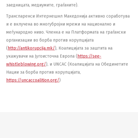
заедницата, медиумите, граѓаните).
Транспаренси Интернешнл Македонија активно соработува
и е вклучена во многубројни мрежи на национално и
меѓународно ниво. Членка е на Платформата на граѓански
организации во борба против корупцијата
(
http://antikorupcija.mk/
), Коалицијата за заштита на
укажувачи на Југоисточна Европа (
https://see-
whistleblowing.org/
), и UNCAC (Коалицијата на Обединетите
Нации за борба против корупцијата,
https://uncaccoalition.org/
)