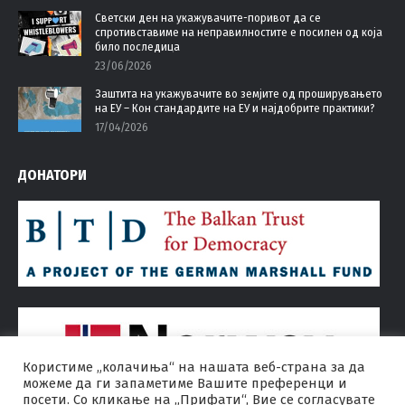
Светски ден на укажувачите-поривот да се
спротивставиме на неправилностите е посилен од која
било последица
23/06/2026
Заштита на укажувачите во земјите од проширувањето
на ЕУ – Кон стандардите на ЕУ и најдобрите практики?
17/04/2026
ДОНАТОРИ
Користиме „колачиња“ на нашата веб-страна за да
можеме да ги запаметиме Вашите преференци и
посети. Со кликање на „Прифати“, Вие се согласувате