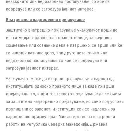
незаконито или недозволиво постапување, со кое се
повредува или се загрозува јавниот интерес.
Внатрешно и надворешно пријавување
Заштитено внатрешно пријавување укажувачот врши во
институцијата, односно во правното лице, за каде има
сомневање или сознание дека е извршено, се врши или ќе
се изврши казниво дело, или друго незаконито или
недозволиво постапување со кое се повредува или
загрозува јавниот интерес.
Укажувачот, може да изврши пријавување и надвор од
институцијата, односно правното лице за каде го врши
пријавувањето, и при тоа таквото пријавување да се смета
за заштитено надворешно пријавување, но само под услови
пропишани со законот. Институции кои се надлежни за
надоврешно пријавување: Министерство за внатрешни
работи на Република Северна Македонија, Државна