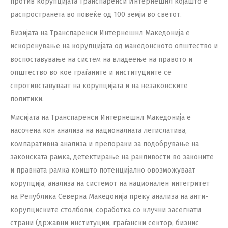
против корупцијата Транспаренси Интернешнл којашто е
распространета во повеќе од 100 земји во светот.
Визијата на Транспаренси Интернешнл Македонија e
искоренување на корупцијата од македонското општество и
воспоставување на систем на владеење на правото и
општество во кое граѓаните и институциите се
спротивставуваат на корупцијата и на незаконските
политики.
Мисијата на Транспаренси Интернешнл Македонија е
насочена кон aнализа на националната легислатива,
компаративна анализа и препораки за подобрување на
законската рамка, детектирање на ранливости во законите
и правната рамка коишто потенцијално овозможуваат
корупција, анализа на системот на национален интегритет
на Република Северна Македонија преку анализа на анти-
корупциските столбови, соработка со клучни засегнати
страни (државни институции, граѓански сектор, бизнис