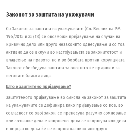
Законот за заштита на укажувачи
Со Законот за заштита на укажувачите (Сл. Весник на РМ
196/2015 и 35/18) се овозможи пријавување на случаи на
кривично дело или друго незаконито однесување и со тоа
активно да се вклучи во настојувањата за законитотост и
владеење на правото, но и во борбата против корупцијата.
Законот обезбедува заштита за оној што ќе пријави и за
неговите блиски лица.
Што е заштитено пријавување?
Заштитеното пријавување во смисла на Законот за заштита
на укажувачите се дефинира како пријавување со кое, во
согласност со овој закон, се пренесува разумно сомневање
или сознание дека е извршено, дека се извршува или дека
е веројатно дека ќе се изврши казниво или друго