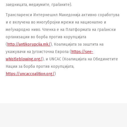
заедницата, медиумите, граѓаните).
Транспаренси Интернешнл Македонија активно соработува
и е вклучена во многубројни мрежи на национално и
меѓународно ниво. Членка е на Платформата на граѓански
организации во борба против корупцијата
(
http://antikorupcija.mk/
), Коалицијата за заштита на
укажувачи на Југоисточна Европа (
https://see-
whistleblowing.org/
), и UNCAC (Коалицијата на Обединетите
Нации за борба против корупцијата,
https://uncaccoalition.org/
)