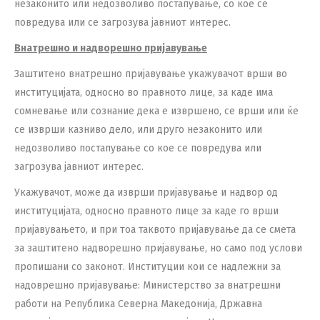
незаконито или недозволиво постапување, со кое се
повредува или се загрозува јавниот интерес.
Внатрешно и надворешно пријавување
Заштитено внатрешно пријавување укажувачот врши во
институцијата, односно во правното лице, за каде има
сомневање или сознание дека е извршено, се врши или ќе
се изврши казниво дело, или друго незаконито или
недозволиво постапување со кое се повредува или
загрозува јавниот интерес.
Укажувачот, може да изврши пријавување и надвор од
институцијата, односно правното лице за каде го врши
пријавувањето, и при тоа таквото пријавување да се смета
за заштитено надворешно пријавување, но само под услови
пропишани со законот. Институции кои се надлежни за
надоврешно пријавување: Министерство за внатрешни
работи на Република Северна Македонија, Државна