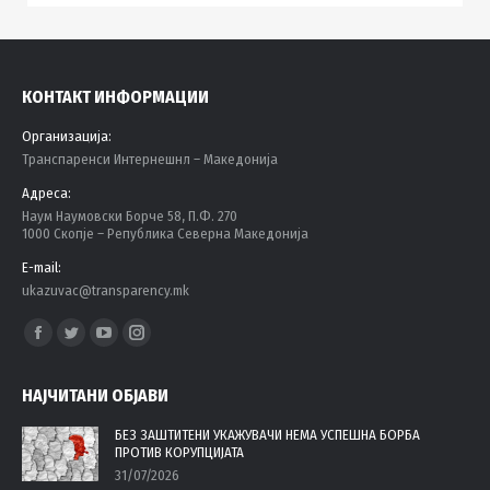
КОНТАКТ ИНФОРМАЦИИ
Организација:
Tранспаренси Интернешнл – Македонија
Адреса:
Наум Наумовски Борче 58, П.Ф. 270
1000 Скопје – Република Северна Македонија
E-mail:
ukazuvac@transparency.mk
Find us on:
Facebook
Twitter
YouTube
Instagram
page
page
page
page
НАЈЧИТАНИ ОБЈАВИ
opens
opens
opens
opens
in
in
in
in
БЕЗ ЗАШТИТЕНИ УКАЖУВАЧИ НЕМА УСПЕШНА БОРБА
ПРОТИВ КОРУПЦИЈАТА
new
new
new
new
31/07/2026
window
window
window
window