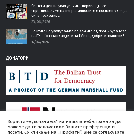
Светски ден на укажувачите-поривот да се
спротивставиме на неправилностите е посилен од која
било последица
23/06/2026
Заштита на укажувачите во земјите од проширувањето
на ЕУ – Кон стандардите на ЕУ и најдобрите практики?
17/04/2026
ДОНАТОРИ
Користиме „колачиња“ на нашата веб-страна за да
можеме да ги запаметиме Вашите преференци и
посети. Со кликање на „Прифати“, Вие се согласувате