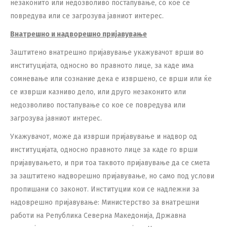
незаконито или недозволиво постапување, со кое се
повредува или се загрозува јавниот интерес.
Внатрешно и надворешно пријавување
Заштитено внатрешно пријавување укажувачот врши во
институцијата, односно во правното лице, за каде има
сомневање или сознание дека е извршено, се врши или ќе
се изврши казниво дело, или друго незаконито или
недозволиво постапување со кое се повредува или
загрозува јавниот интерес.
Укажувачот, може да изврши пријавување и надвор од
институцијата, односно правното лице за каде го врши
пријавувањето, и при тоа таквото пријавување да се смета
за заштитено надворешно пријавување, но само под услови
пропишани со законот. Институции кои се надлежни за
надоврешно пријавување: Министерство за внатрешни
работи на Република Северна Македонија, Државна