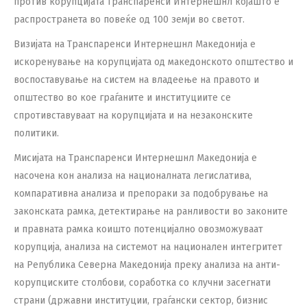
против корупцијата Транспаренси Интернешнл којашто е
распространета во повеќе од 100 земји во светот.
Визијата на Транспаренси Интернешнл Македонија e
искоренување на корупцијата од македонското општество и
воспоставување на систем на владеење на правото и
општество во кое граѓаните и институциите се
спротивставуваат на корупцијата и на незаконските
политики.
Мисијата на Транспаренси Интернешнл Македонија е
насочена кон aнализа на националната легислатива,
компаративна анализа и препораки за подобрување на
законската рамка, детектирање на ранливости во законите
и правната рамка коишто потенцијално овозможуваат
корупција, анализа на системот на национален интегритет
на Република Северна Македонија преку анализа на анти-
корупциските столбови, соработка со клучни засегнати
страни (државни институции, граѓански сектор, бизнис