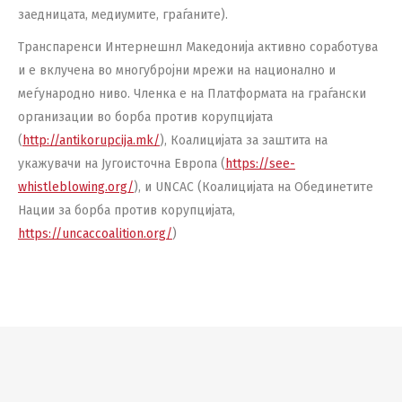
заедницата, медиумите, граѓаните).
Транспаренси Интернешнл Македонија активно соработува
и е вклучена во многубројни мрежи на национално и
меѓународно ниво. Членка е на Платформата на граѓански
организации во борба против корупцијата
(
http://antikorupcija.mk/
), Коалицијата за заштита на
укажувачи на Југоисточна Европа (
https://see-
whistleblowing.org/
), и UNCAC (Коалицијата на Обединетите
Нации за борба против корупцијата,
https://uncaccoalition.org/
)