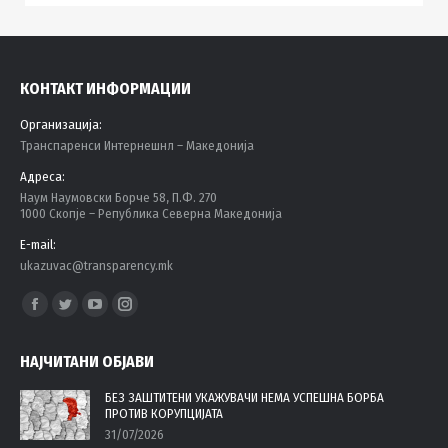
КОНТАКТ ИНФОРМАЦИИ
Организација:
Tранспаренси Интернешнл – Македонија
Адреса:
Наум Наумовски Борче 58, П.Ф. 270
1000 Скопје – Република Северна Македонија
E-mail:
ukazuvac@transparency.mk
Find us on:
Facebook
Twitter
YouTube
Instagram
page
page
page
page
НАЈЧИТАНИ ОБЈАВИ
opens
opens
opens
opens
in
in
in
in
БЕЗ ЗАШТИТЕНИ УКАЖУВАЧИ НЕМА УСПЕШНА БОРБА
ПРОТИВ КОРУПЦИЈАТА
new
new
new
new
31/07/2026
window
window
window
window