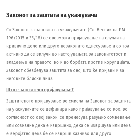
Законот за заштита на укажувачи
Со Законот за заштита на укажувачите (Сл. Весник на РМ
196/2015 и 35/18) се овозможи пријавување на случаи на
кривично дело или друго незаконито однесување и со тоа
активно да се вклучи во настојувањата за законитотост и
владеење на правото, но и во борбата против корупцијата.
Законот обезбедува заштита за оној што ќе пријави и за
неговите блиски лица.
Што е заштитено пријавување?
Заштитеното пријавување во смисла на Законот за заштита
на укажувачите се дефинира како пријавување со кое, во
согласност со овој закон, се пренесува разумно сомневање
или сознание дека е извршено, дека се извршува или дека
е веројатно дека ќе се изврши казниво или друго