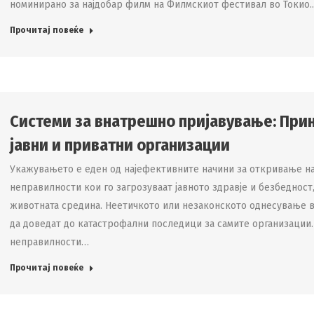
номинирано за најдобар филм на Филмскиот фестивал во Токио
Прочитај повеќе
Системи за внатрешно пријавување: Прин
јавни и приватни организации
Укажувањето е еден од најефективните начини за откривање на
неправилности кои го загрозуваат јавното здравје и безбедност
животната средина. Неетичкото или незаконското однесување во
да доведат до катастрофални последици за самите организации
неправилности…
Прочитај повеќе