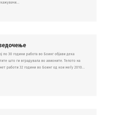
 укажувачи…
сведочење
ј по 30 години работа во Боинг објави дека
ите што ги вградувала во авионите. Телото на
нет работи 32 години во Боинг од кои меѓу 2010…