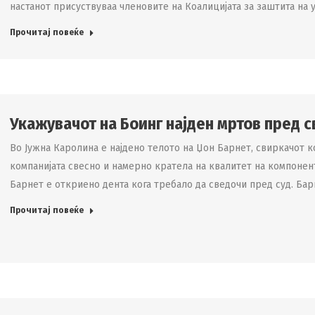
настанот присуствуваа членовите на Коалицијата за заштита на
Прочитај повеќе
Укажувачот на Боинг најден мртов пред 
Во Јужна Каролина е најдено телото на Џон Барнет, свиркачот ко
компанијата свесно и намерно кратела на квалитет на компонент
Барнет е откриено дента кога требало да сведочи пред суд. Бар
Прочитај повеќе