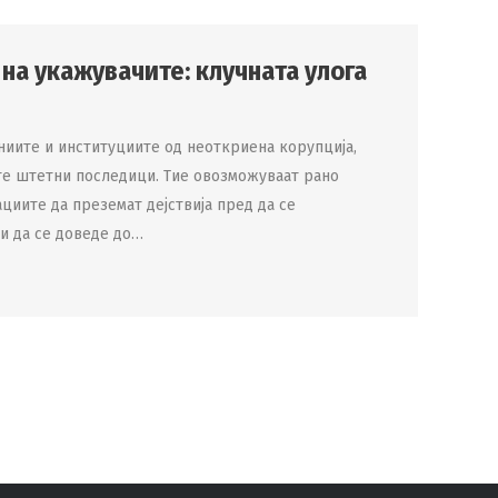
на укажувачите: клучната улога
аниите и институциите од неоткриена корупција,
те штетни последици. Тие овозможуваат рано
циите да преземат дејствија пред да се
ли да се доведе до…