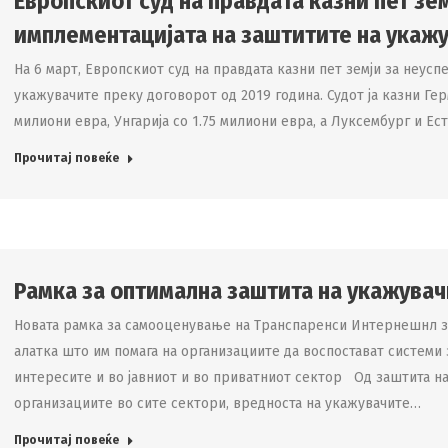
Европскиот суд на правдата казни пет зем
имплементацијата на заштитите на укаж
На 6 март, Европскиот суд на правдата казни пет земји за неусп
укажувачите преку договорот од 2019 година. Судот ја казни Гер
милиони евра, Унгарија со 1.75 милиони евра, а Луксембург и Ест
Прочитај повеќе
Рамка за оптимална заштита на укажувач
Новата рамка за самооценување на Транспаренси Интернешнл з
алатка што им помага на организациите да воспостават системи
интересите и во јавниот и во приватниот сектор Од заштита на
организациите во сите сектори, вредноста на укажувачите…
Прочитај повеќе