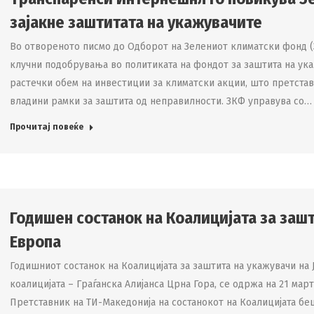
зајакне заштитата на укажувачите
Во отвореното писмо до Одборот на Зелениот климатски фонд 
клучни подобрувања во политиката на фондот за заштита на ука
растечки обем на инвестиции за климатски акции, што претстав
владини рамки за заштита од неправилности. ЗКФ управува со…
Прочитај повеќе
Годишен состанок на Коалицијата за зашт
Европа
Годишниот состанок на Коалицијата за заштита на укажувачи на 
коалицијата – Граѓанска Алијанса Црна Гора, се одржа на 21 мар
Претставник на ТИ-Македонија на состанокот на Коалицијата бе