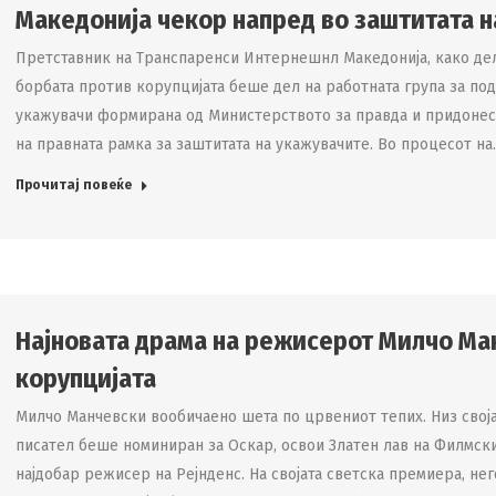
Македонија чекор напред во заштитата 
Претставник на Транспаренси Интернешнл Македонија, како дел
борбата против корупцијата беше дел на работната група за под
укажувачи формирана од Министерството за правда и придонес
на правната рамка за заштитата на укажувачите. Во процесот н
Прочитај повеќе
Најновата драма на режисерот Милчо Ма
корупцијата
Милчо Манчевски вообичаено шета по црвениот тепих. Низ свој
писател беше номиниран за Оскар, освои Златен лав на Филмск
најдобар режисер на Рејнденс. На својата светска премиера, н