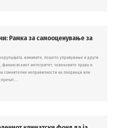
чи: Рамка за самооценување за
корупцијата, измамите, лошото управување и други
т, финансискиот интегритет, човековите права и
за сомнителни неправилности на поединци или
 спречат.…
лениот климатски фонд да ја