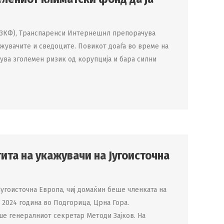
(ЗКФ), Транспаренси Интернешнл препорачува
жувачите и сведоците. Повикот доаѓа во време на
ува зголемен ризик од корупција и бара силни
ита на укажувачи на Југоисточна
Југоисточна Европа, чиј домаќин беше членката на
т 2024 година во Подгорица, Црна Гора.
ше генералниот секретар Методи Зајков. На