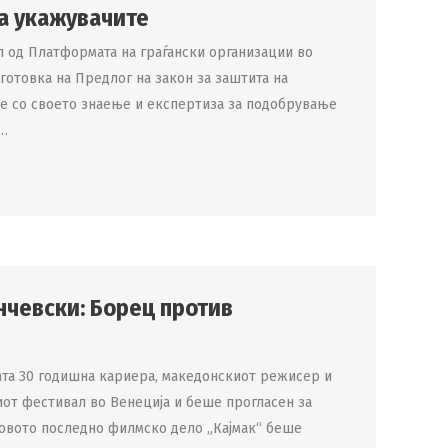
на укажувачите
 од Платформата на граѓански организации во
готовка на Предлог на закон за заштита на
е со своето знаење и експертиза за подобрување
а…
нчевски: Борец против
ата 30 годишна кариера, македонскиот режисер и
иот фестивал во Венеција и беше прогласен за
еговото последно филмско дело „Кајмак“ беше