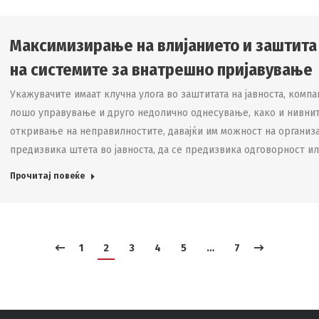
Максимизирање на влијанието и заштита 
на системите за внатрешно пријавување
Укажувачите имаат клучна улога во заштитата на јавноста, комп
лошо управување и друго недолично однесување, како и нивни
откривање на неправилностите, давајќи им можност на организа
предизвика штета во јавноста, да се предизвика одговорност и
Прочитај повеќе
1
2
3
4
5
…
7