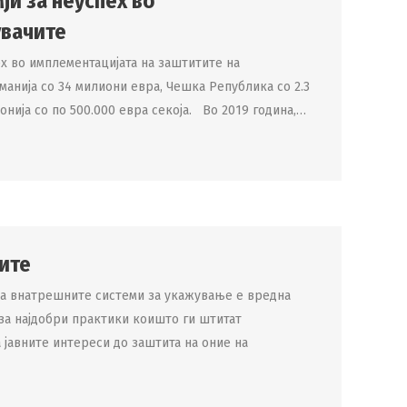
ји за неуспех во
увачите
ех во имплементацијата на заштитите на
манија со 34 милиони евра, Чешка Република со 2.3
онија со по 500.000 евра секоја. Во 2019 година,…
ите
а внатрешните системи за укажување е вредна
 за најдобри практики коишто ги штитат
 јавните интереси до заштита на оние на