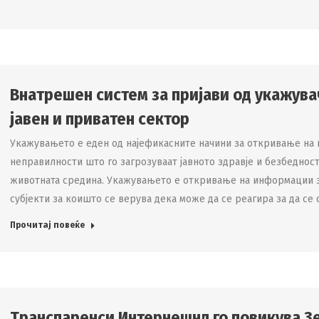
Внатрешен систем за пријави од укажува
јавен и приватен сектор
Укажувањето е еден од најефикасните начини за откривање на 
неправилности што го загрозуваат јавното здравје и безбеднос
животната средина. Укажувањето е откривање на информации 
субјекти за коишто се верува дека може да се реагира за да се
Прочитај повеќе
Транспаренси Интернешнл го повикува Зе