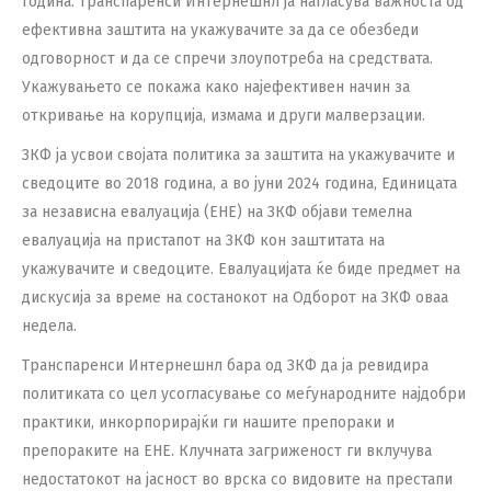
година. Транспаренси Интернешнл ја нагласува важноста од
ефективна заштита на укажувачите за да се обезбеди
одговорност и да се спречи злоупотреба на средствата.
Укажувањето се покажа како најефективен начин за
откривање на корупција, измама и други малверзации.
ЗКФ ја усвои својата политика за заштита на укажувачите и
сведоците во 2018 година, а во јуни 2024 година, Единицата
за независна евалуација (ЕНЕ) на ЗКФ објави темелна
евалуација на пристапот на ЗКФ кон заштитата на
укажувачите и сведоците. Евалуацијата ќе биде предмет на
дискусија за време на состанокот на Одборот на ЗКФ оваа
недела.
Транспаренси Интернешнл бара од ЗКФ да ја ревидира
политиката со цел усогласување со меѓународните најдобри
практики, инкорпорирајќи ги нашите препораки и
препораките на ЕНЕ. Клучната загриженост ги вклучува
недостатокот на јасност во врска со видовите на престапи