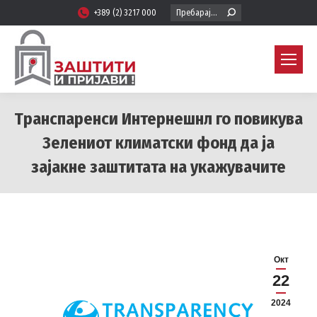
Search:
+389 (2) 3217 000
Транспаренси Интернешнл го повикува
Зелениот климатски фонд да ја
зајакне заштитата на укажувачите
You are here:
Окт
22
2024