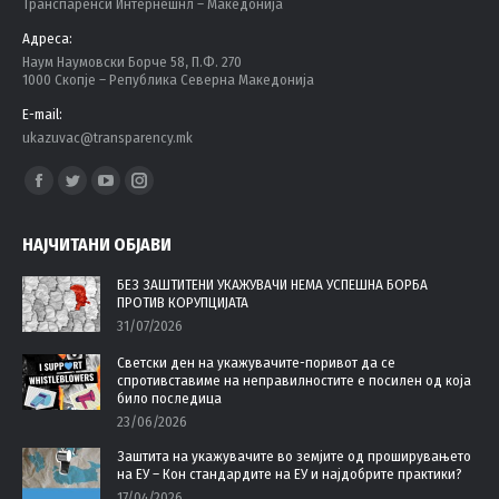
Tранспаренси Интернешнл – Македонија
Адреса:
Наум Наумовски Борче 58, П.Ф. 270
1000 Скопје – Република Северна Македонија
E-mail:
ukazuvac@transparency.mk
Find us on:
Facebook
Twitter
YouTube
Instagram
page
page
page
page
НАЈЧИТАНИ ОБЈАВИ
opens
opens
opens
opens
in
in
in
in
БЕЗ ЗАШТИТЕНИ УКАЖУВАЧИ НЕМА УСПЕШНА БОРБА
ПРОТИВ КОРУПЦИЈАТА
new
new
new
new
31/07/2026
window
window
window
window
Светски ден на укажувачите-поривот да се
спротивставиме на неправилностите е посилен од која
било последица
23/06/2026
Заштита на укажувачите во земјите од проширувањето
на ЕУ – Кон стандардите на ЕУ и најдобрите практики?
17/04/2026