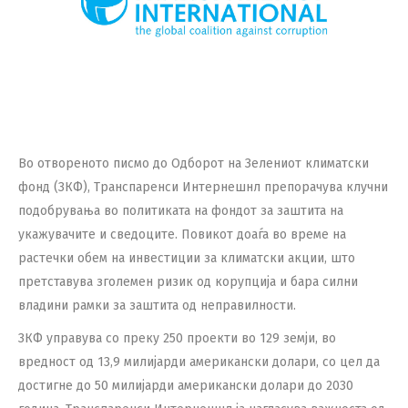
Во отвореното писмо до Одборот на Зелениот климатски
фонд (ЗКФ), Транспаренси Интернешнл препорачува клучни
подобрувања во политиката на фондот за заштита на
укажувачите и сведоците. Повикот доаѓа во време на
растечки обем на инвестиции за климатски акции, што
претставува зголемен ризик од корупција и бара силни
владини рамки за заштита од неправилности.
ЗКФ управува со преку 250 проекти во 129 земји, во
вредност од 13,9 милијарди американски долари, со цел да
достигне до 50 милијарди американски долари до 2030