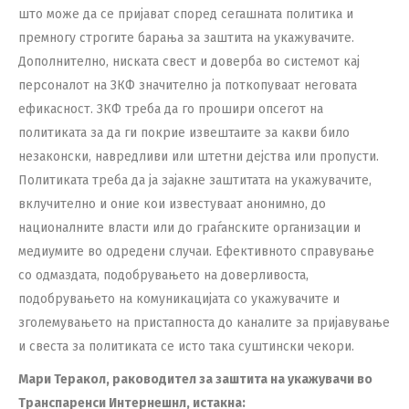
што може да се пријават според сегашната политика и
премногу строгите барања за заштита на укажувачите.
Дополнително, ниската свест и доверба во системот кај
персоналот на ЗКФ значително ја поткопуваат неговата
ефикасност. ЗКФ треба да го прошири опсегот на
политиката за да ги покрие извештаите за какви било
незаконски, навредливи или штетни дејства или пропусти.
Политиката треба да ја зајакне заштитата на укажувачите,
вклучително и оние кои известуваат анонимно, до
националните власти или до граѓанските организации и
медиумите во одредени случаи. Ефективното справување
со одмаздата, подобрувањето на доверливоста,
подобрувањето на комуникацијата со укажувачите и
зголемувањето на пристапноста до каналите за пријавување
и свеста за политиката се исто така суштински чекори.
Мари Теракол,
раководител
за заштита на укажувачи во
Транспаренси Интернешнл, истакна: