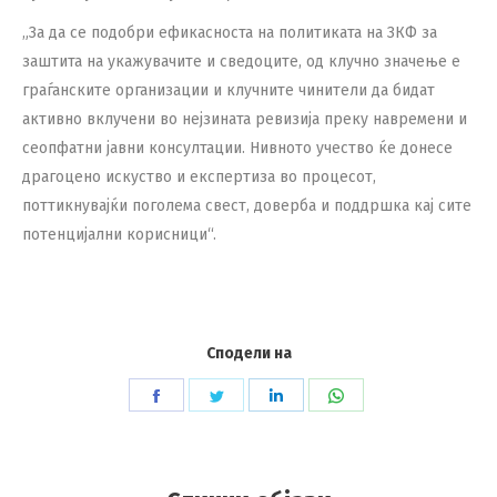
„За да се подобри ефикасноста на политиката на ЗКФ за
заштита на укажувачите и сведоците, од клучно значење е
граѓанските организации и клучните чинители да бидат
активно вклучени во нејзината ревизија преку навремени и
сеопфатни јавни консултации. Нивното учество ќе донесе
драгоцено искуство и експертиза во процесот,
поттикнувајќи поголема свест, доверба и поддршка кај сите
потенцијални корисници“.
Сподели на
Share
Share
Share
Share
on
on
on
on
Facebook
Twitter
LinkedIn
WhatsApp