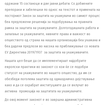
одржани 15 состаноци и две јавни дебати. Со добиените
препораки и забелешки по однос на текстот и примената на
постојниот Закон за заштита на укажувачи во самиот процес
беа предложени решенија за подобрувања на правната
рамка за заштита на укажувачите. Долгогодишната работа и
залагање за укажувачите, нивните права и важност во
опшеството од страна на нашата организација беа укажана и
беа дадени предлози во насока на приближување со новата
ЕУ Директива 2019/1937 за заштита на укажуивачите.
Нашата цел беше да се имплементираат најдобрите
европски практики во законот со кои ќе се подобри
статусот на укажувачите во нашето опшество, да им се
обезбеди поголема заштита од одмаздничко дејствување
како и да се охрабрат институциите да се вклучат во
активна промоција на заштитата на укажувачите.
До овој момент законот е во завршна административна