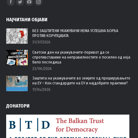
Facebook
Twitter
YouTube
Instagram
page
page
page
page
НАЈЧИТАНИ ОБЈАВИ
opens
opens
opens
opens
in
in
in
in
БЕЗ ЗАШТИТЕНИ УКАЖУВАЧИ НЕМА УСПЕШНА БОРБА
ПРОТИВ КОРУПЦИЈАТА
new
new
new
new
31/07/2026
window
window
window
window
Светски ден на укажувачите-поривот да се
спротивставиме на неправилностите е посилен од која
било последица
23/06/2026
Заштита на укажувачите во земјите од проширувањето
на ЕУ – Кон стандардите на ЕУ и најдобрите практики?
17/04/2026
ДОНАТОРИ