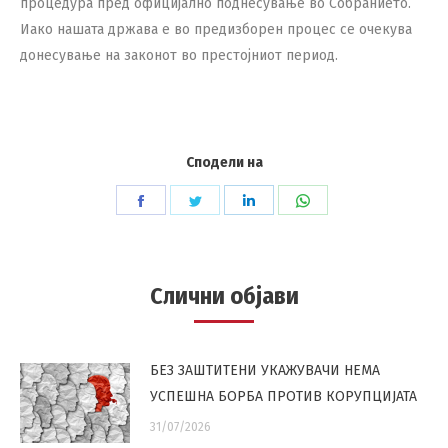
процедура пред официјално поднесување во Собранието.
Иако нашата држава е во предизборен процес се очекува
донесување на законот во престојниот период.
Сподели на
Share
Share
Share
Share
on
on
on
on
Facebook
Twitter
LinkedIn
WhatsApp
Слични објави
БЕЗ ЗАШТИТЕНИ УКАЖУВАЧИ НЕМА
УСПЕШНА БОРБА ПРОТИВ КОРУПЦИЈАТА
31/07/2026