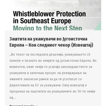
Заштита на укажувачи во Југоисточна
Европа – Кон следниот чекор (Извештај)
„Во текот на последната деценија, укажувањето сè
повеќе е познато во земјите од Југоисточна Европа. Во
моментов, овие земји го усвоија законодавството за
укажувачи и започнаа процес на ревидирање на
нивните законски рамки за да ги усогласат со
Директивата на ЕУ за укажувачи. Овој извештај е
проценка на заштитата на укажувачите во 10-те земји
од…