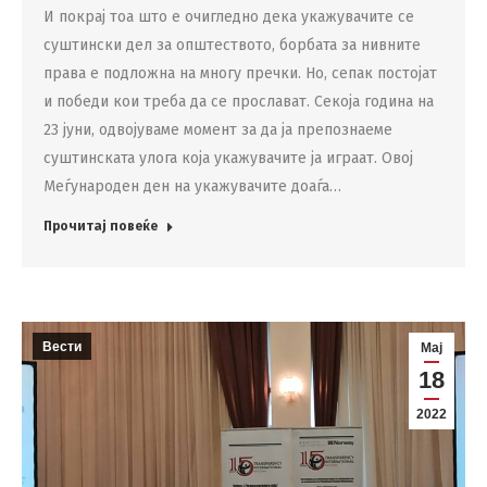
И покрај тоа што е очигледно дека укажувачите се
суштински дел за општеството, борбата за нивните
права е подложна на многу пречки. Но, сепак постојат
и победи кои треба да се прослават. Секоја година на
23 јуни, одвојуваме момент за да ја препознаеме
суштинската улога која укажувачите ја играат. Овој
Меѓународен ден на укажувачите доаѓа…
Прочитај повеќе
Вести
Мај
18
2022