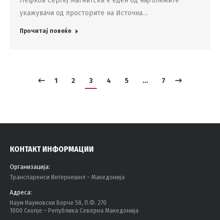
Лефков Сергеј Магнитски е еден од најголемите
укажувачи од просторите на Источна…
Прочитај повеќе
1
2
3
4
5
…
7
КОНТАКТ ИНФОРМАЦИИ
Организација:
Tранспаренси Интернешнл – Македонија
Адреса:
Наум Наумовски Борче 58, П.Ф. 270
1000 Скопје – Република Северна Македонија