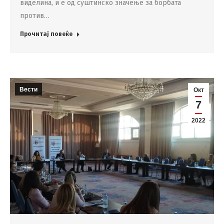
виделина, и е од суштинско значење за борбата
против…
Прочитај повеќе
Вести
Окт
7
2022