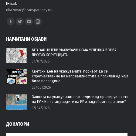
E-mail:
ukazuvac@transparency.mk
Find us on:
Facebook
Twitter
YouTube
Instagram
page
page
page
page
НАЈЧИТАНИ ОБЈАВИ
opens
opens
opens
opens
in
in
in
in
БЕЗ ЗАШТИТЕНИ УКАЖУВАЧИ НЕМА УСПЕШНА БОРБА
ПРОТИВ КОРУПЦИЈАТА
new
new
new
new
31/07/2026
window
window
window
window
Светски ден на укажувачите-поривот да се
спротивставиме на неправилностите е посилен од која
било последица
23/06/2026
Заштита на укажувачите во земјите од проширувањето
на ЕУ – Кон стандардите на ЕУ и најдобрите практики?
17/04/2026
ДОНАТОРИ