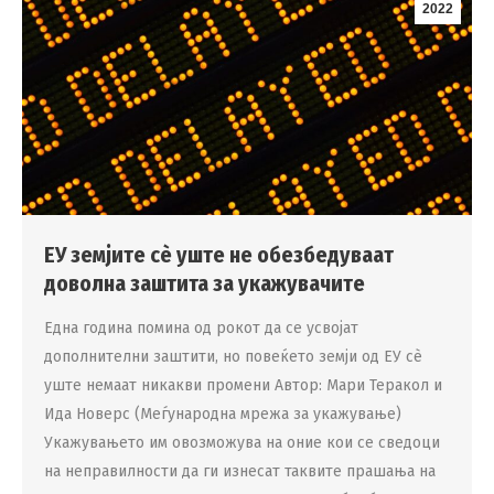
2022
ЕУ земјите сѐ уште не обезбедуваат
доволна заштита за укажувачите
Една година помина од рокот да се усвојат
дополнителни заштити, но повеќето земји од ЕУ сѐ
уште немаат никакви промени Автор: Мари Теракол и
Ида Новерс (Меѓународна мрежа за укажување)
Укажувањето им овозможува на оние кои се сведоци
на неправилности да ги изнесат таквите прашања на