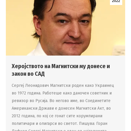
2022
Херојството на Магнитски му донесе и
закон во САД
Сергеј Леонидович Магнитски роден како Украинец
во 1972 година. Работеше како даночен советник и
ревизор во Русија. Во негово име, во Соединетите
Американски Држави е донесен Магнитски Акт, во
2012 година, по кој се гонат сите корумпирани
политичари и олигарси во светот. Пишува: Горан