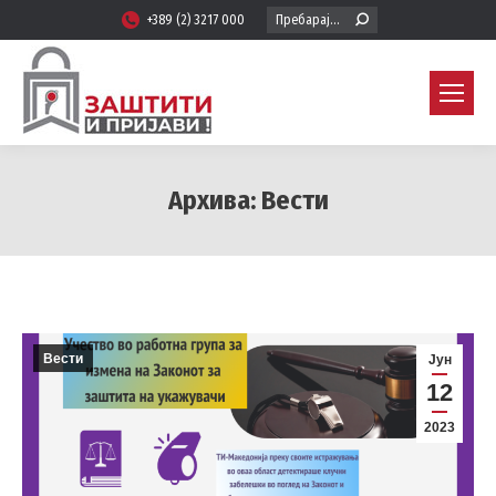
Search:
+389 (2) 3217 000
Архива:
Вести
You are here:
Вести
Јун
12
2023