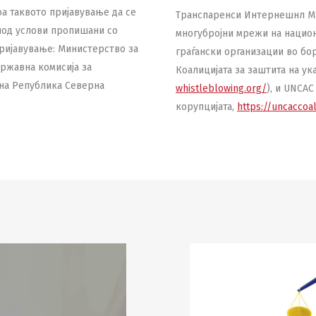
оа таквото пријавување да се
Транспаренси Интернешнл Ма
под услови пропишани со
многубројни мрежи на национ
ријавување: Министерство за
граѓански организации во бор
ржавна комисија за
Коалицијата за заштита на ук
 на Република Северна
whistleblowing.org/
), и UNCA
корупцијата,
https://uncaccoal