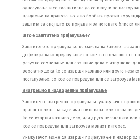
однесување и со тоа активно да се вклучи во настојува
владеење на правото, но и во борбата против корупциј
заштита за оној што ќе пријави и за неговите блиски ли
Што е заштитено пријавување?
Заштитеното пријавување во смисла на Законот за зашт
дефинира како пријавување со кое, во согласност со ов
разумно сомневање или сознание дека е извршено, дек
веројатно дека ќе се изврши казниво или друго незак
постапување, со кое се повредува или се загрозува јав
Внатрешно и надворешно пријавување
Заштитено внатрешно пријавување укажувачот врши во 
правното лице, за каде има сомневање или сознание д
ќе се изврши казниво дело, или друго незаконито или
кое се повредува или загрозува јавниот интерес.
Укажувачот, може да изврши пријавување и надвор од и