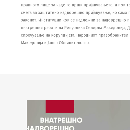
правното лице за каде го врши пријавувањето, и при т
смета за заштитено надворешно пријавување, но само 
законот. Институции кои се надлежни за надоврешно п
внатрешни работи на Република Северна Македонија, Д
спречување на корупцијата, Народниот правобранител
Македонија и Јавно Обвинителство.