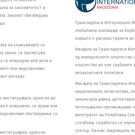
њата за законитотост и
ата. Законот обезбедува
Транспаренси Интернешнл Мак
ца.
глобалната коалиција за бор
којашто е распространета во 
ита на укажувачите се
Визијата на Транспаренси Ин
ој закон, се пренесува
од македонското општество и
а се извршува или дека е
општество во кое граѓаните и
онито или недозволиво
незаконските политики.
ниот интерес.
Мисијата на Транспаренси Ин
националната легислатива, к
институцијата, односно во
законската рамка, детектира
ека е извршено, се врши или
потенцијално овозможуваат к
 недозволиво постапување со
интегритет на Република Сев
столбови, соработка со клучн
сектор, бизнис заедницата, м
нституцијата, односно