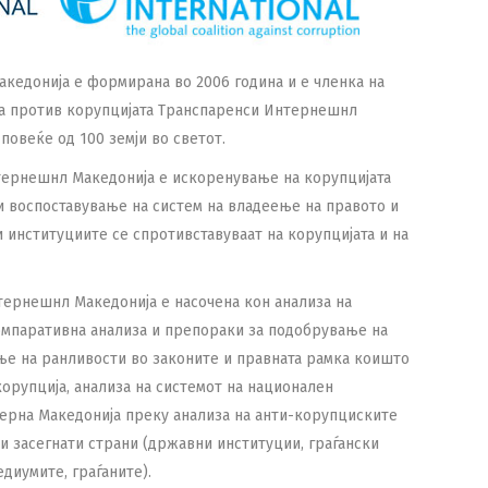
едонија е формирана во 2006 година и е членка на
ба против корупцијата Транспаренси Интернешнл
повеќе од 100 земји во светот.
тернешнл Македонија e искоренување на корупцијата
 воспоставување на систем на владеење на правото и
 институциите се спротивставуваат на корупцијата и на
тернешнл Македонија е насочена кон aнализа на
омпаративна анализа и препораки за подобрување на
ње на ранливости во законите и правната рамка коишто
орупција, анализа на системот на национален
ерна Македонија преку анализа на анти-корупциските
и засегнати страни (државни институции, граѓански
едиумите, граѓаните).