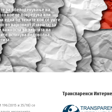
ите за обелоденување на
 со кое се повредува или
ва една од темите кои сè уште
но во најновиот Извештај за
 важноста за заштита на
чите останува недоволна,
тита...
Транспаренси Интернеш
 196/2015 и 35/18) се
 друго незаконито