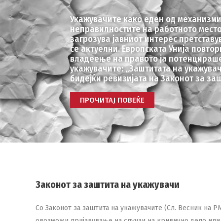
Укажувачите како еден од механизм
неправилностите на работното место
загрозува јавниот интерес претставу
се актуелни. Европската Унија повтор
владеење на правото ја потенцираше
укажувачите: „Заштитата на укажува
бидејќи ревизијата на Законот за заш
ПРОЧИТАЈ ПОВЕЌЕ
Законот за заштита на укажувачи
Со Законот за заштита на укажувачите (Сл. Весник на РМ
овозможи пријавување на случаи на кривично дело или