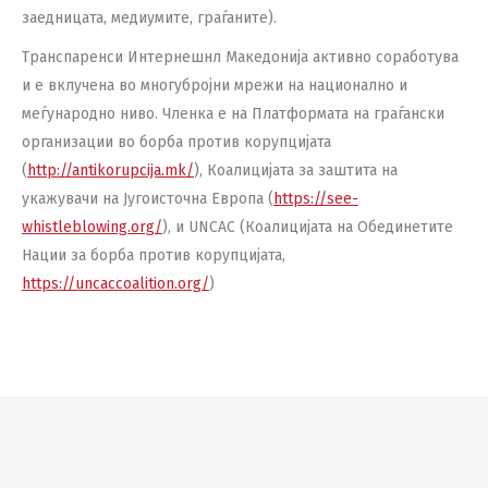
заедницата, медиумите, граѓаните).
Транспаренси Интернешнл Македонија активно соработува
и е вклучена во многубројни мрежи на национално и
меѓународно ниво. Членка е на Платформата на граѓански
организации во борба против корупцијата
(
http://antikorupcija.mk/
), Коалицијата за заштита на
укажувачи на Југоисточна Европа (
https://see-
whistleblowing.org/
), и UNCAC (Коалицијата на Обединетите
Нации за борба против корупцијата,
https://uncaccoalition.org/
)