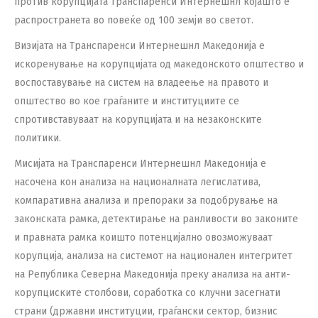
против корупцијата Транспаренси Интернешнл којашто е
распространета во повеќе од 100 земји во светот.
Визијата на Транспаренси Интернешнл Македонија e
искоренување на корупцијата од македонското општество и
воспоставување на систем на владеење на правото и
општество во кое граѓаните и институциите се
спротивставуваат на корупцијата и на незаконските
политики.
Мисијата на Транспаренси Интернешнл Македонија е
насочена кон aнализа на националната легислатива,
компаративна анализа и препораки за подобрување на
законската рамка, детектирање на ранливости во законите
и правната рамка коишто потенцијално овозможуваат
корупција, анализа на системот на национален интегритет
на Република Северна Македонија преку анализа на анти-
корупциските столбови, соработка со клучни засегнати
страни (државни институции, граѓански сектор, бизнис