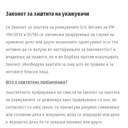
Законот за заштита на укажувачи
Со Законот за заштита на укажувачите (Сл. Весник на РМ
196/2015 и 35/18) се овозможи пријавување на случаи на
кривично дело или друго незаконито однесување и со тоа
активно да се вклучи во настојувањата за законитотост и
владеење на правото, но и во борбата против корупцијата.
Законот обезбедува заштита за оној што ќе пријави и за
неговите блиски лица.
Што е заштитено пријавување?
Заштитеното пријавување во смисла на Законот за заштита
на укажувачите се дефинира како пријавување со кое, во
согласност со овој закон, се пренесува разумно сомневање
или сознание дека е извршено, дека се извршува или дека
е веројатно дека ќе се изврши казниво или друго