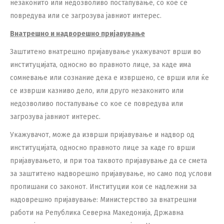
незаконито или недозволиво постапување, со кое се
повредува или се загрозува јавниот интерес.
Внатрешно и надворешно пријавување
Заштитено внатрешно пријавување укажувачот врши во
институцијата, односно во правното лице, за каде има
сомневање или сознание дека е извршено, се врши или ќе
се изврши казниво дело, или друго незаконито или
недозволиво постапување со кое се повредува или
загрозува јавниот интерес.
Укажувачот, може да изврши пријавување и надвор од
институцијата, односно правното лице за каде го врши
пријавувањето, и при тоа таквото пријавување да се смета
за заштитено надворешно пријавување, но само под услови
пропишани со законот. Институции кои се надлежни за
надоврешно пријавување: Министерство за внатрешни
работи на Република Северна Македонија, Државна