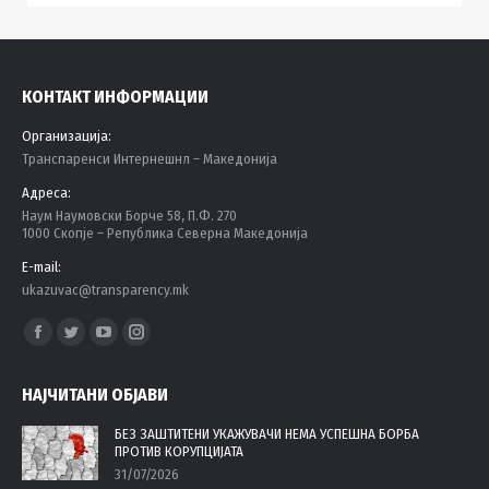
КОНТАКТ ИНФОРМАЦИИ
Организација:
Tранспаренси Интернешнл – Македонија
Адреса:
Наум Наумовски Борче 58, П.Ф. 270
1000 Скопје – Република Северна Македонија
E-mail:
ukazuvac@transparency.mk
Find us on:
Facebook
Twitter
YouTube
Instagram
page
page
page
page
НАЈЧИТАНИ ОБЈАВИ
opens
opens
opens
opens
in
in
in
in
БЕЗ ЗАШТИТЕНИ УКАЖУВАЧИ НЕМА УСПЕШНА БОРБА
ПРОТИВ КОРУПЦИЈАТА
new
new
new
new
31/07/2026
window
window
window
window