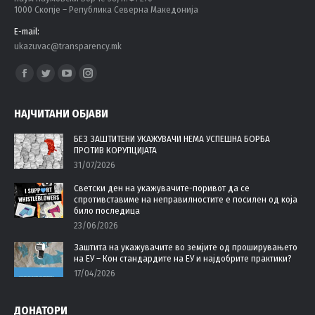
1000 Скопје – Република Северна Македонија
E-mail:
ukazuvac@transparency.mk
Find us on:
Facebook
Twitter
YouTube
Instagram
page
page
page
page
НАЈЧИТАНИ ОБЈАВИ
opens
opens
opens
opens
in
in
in
in
БЕЗ ЗАШТИТЕНИ УКАЖУВАЧИ НЕМА УСПЕШНА БОРБА
ПРОТИВ КОРУПЦИЈАТА
new
new
new
new
31/07/2026
window
window
window
window
Светски ден на укажувачите-поривот да се
спротивставиме на неправилностите е посилен од која
било последица
23/06/2026
Заштита на укажувачите во земјите од проширувањето
на ЕУ – Кон стандардите на ЕУ и најдобрите практики?
17/04/2026
ДОНАТОРИ