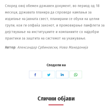
Според овој обемен државен документ, во период од 18
месеци, државата планира да спроведе кампањи за
издигање на јавната свест, планирани се обуки на целни
групи, кои ги опфаќа законот, и промовирање памфлети за
дејствување на институциите и компаниите со најдобри
практики за заштита на системот на укажување.
Автор
:
Александар Србиновски, Нова Македонија
Сподели на
Share
Share
Share
Share
on
on
on
on
Facebook
Twitter
LinkedIn
WhatsApp
Слични објави