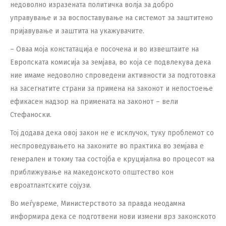
недоволно изразената политичка волја за добро
управување и за воспоставување на системот за заштитено
пријавување и заштита на укажувачите.
– Оваа моја констатација е посочена и во извештаите на
Европската комисија за земјава, во која се подвлекува дека
ние имаме недоволно спроведени активности за подготовка
на засегнатите страни за примена на законот и непостоење
ефикасен надзор на примената на законот – вели
Стефаноски.
Тој додава дека овој закон не е исклучок, туку проблемот со
неспроведувањето на законите во практика во земјава е
генерален и токму таа состојба е круцијална во процесот на
приближување на македонското општество кон
евроатлантските сојузи.
Во меѓувреме, Министерството за правда неодамна
информира дека се подготвени нови измени врз законското