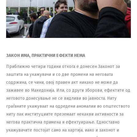
ЗАКОН ИМА, ПРАКТИЧНИ ЕФЕКТИ НЕМА
Приближно четири години откога е донесен Законот за
заштита на укажувачи и со две промени на неговата
содржина, се чини, овој правен акт никако не може да
заживее во Македонија. Или, со други зборови, ефектите од
неговото донесување не се видливи во јавноста. Ниту
граѓаните укажуваат на одредени аномалии во општеството
ниту пак институциите преземаат некакви активности за
негова практична примена и ефектуирање. Едноставно
укажувачите постојат само на хартија, иако и законот и