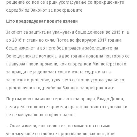
решение со кое се врши усогласување со прекршочните
одредби од Законот за прекршоците.
Што предвидуваат новите измени
Законот за заштита на укажувачи беше донесен во 2015 г., а
во 2016 г. стапи во сила. Потоа во февруари 2017 година
беше изменет и во него беа вградени забелешките на
Венецијанската комисија, а две години подоцна повторно се
најавуваат нови промени, кои според кои Министерството
за правда не ја допираат суштинската содржина на
законското решение, туку само се врши усогласување со
прекршочните одредби од Законот за прекршоците.
Портпаролот на министерството за правда, Владо Делов,
вели дека со новите промени практично ништо суштински
не се менува во постојниот закон.
– Оние измени, кои се во тек, во моментов се само
усогласување со глобите пропишани во законот, кои