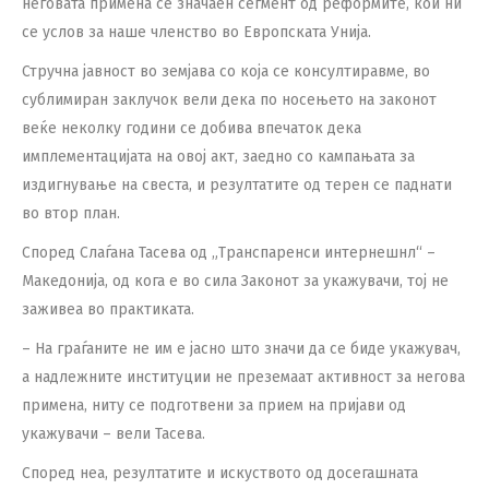
неговата примена се значаен сегмент од реформите, кои ни
се услов за наше членство во Европската Унија.
Стручна јавност во земјава со која се консултиравме, во
сублимиран заклучок вели дека по носењето на законот
веќе неколку години се добива впечаток дека
имплементацијата на овој акт, заедно со кампањата за
издигнување на свеста, и резултатите од терен се паднати
во втор план.
Според Слаѓана Тасева од „Транспаренси интернешнл“ –
Македонија, од кога е во сила Законот за укажувачи, тој не
заживеа во практиката.
– На граѓаните не им е јасно што значи да се биде укажувач,
а надлежните институции не преземаат активност за негова
примена, ниту се подготвени за прием на пријави од
укажувачи – вели Тасева.
Според неа, резултатите и искуството од досегашната