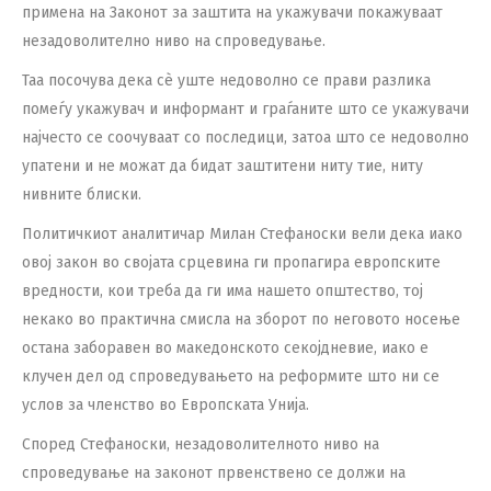
примена на Законот за заштита на укажувачи покажуваат
незадоволително ниво на спроведување.
Таа посочува дека сѐ уште недоволно се прави разлика
помеѓу укажувач и информант и граѓаните што се укажувачи
најчесто се соочуваат со последици, затоа што се недоволно
упатени и не можат да бидат заштитени ниту тие, ниту
нивните блиски.
Политичкиот аналитичар Милан Стефаноски вели дека иако
овој закон во својата срцевина ги пропагира европските
вредности, кои треба да ги има нашето општество, тој
некако во практична смисла на зборот по неговото носење
остана заборавен во македонското секојдневие, иако е
клучен дел од спроведувањето на реформите што ни се
услов за членство во Европската Унија.
Според Стефаноски, незадоволителното ниво на
спроведување на законот првенствено се должи на