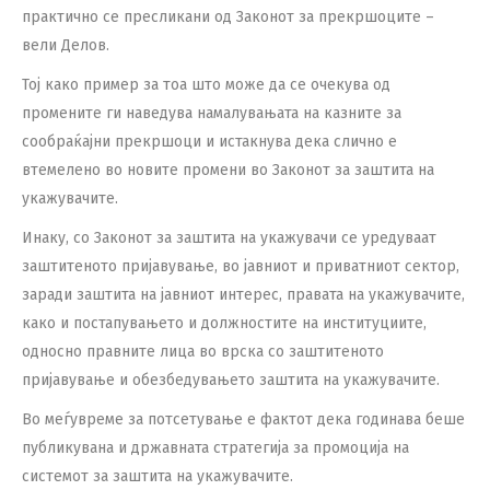
практично се пресликани од Законот за прекршоците –
вели Делов.
Тој како пример за тоа што може да се очекува од
промените ги наведува намалувањата на казните за
сообраќајни прекршоци и истакнува дека слично е
втемелено во новите промени во Законот за заштита на
укажувачите.
Инаку, со Законот за заштита на укажувачи се уредуваат
заштитеното пријавување, во јавниот и приватниот сектор,
заради заштита на јавниот интерес, правата на укажувачите,
како и постапувањето и должностите на институциите,
односно правните лица во врска со заштитеното
пријавување и обезбедувањето заштита на укажувачите.
Во меѓувреме за потсетување е фактот дека годинава беше
публикувана и државната стратегија за промоција на
системот за заштита на укажувачите.