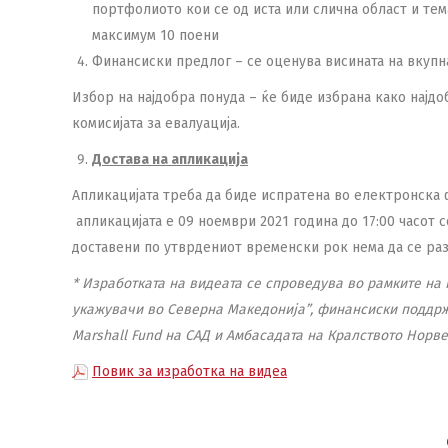
портфолиото кои се од иста или слична област и тем
максимум 10 поени
Финансиски предлог – се оценува висината на вкупна
Избор на најдобра понуда – ќе биде избрана како најдо
комисијата за евалуација.
Достава на апликација
Апликацијата треба да биде испратена во електронска
апликацијата е 09 ноември 2021 година до 17:00 часот 
доставени по утврдениот временски рок нема да се раз
*
Изработката на видеата се спроведува во рамките на
укажувачи во Северна Македонија”, финансиски поддржа
Marshall Fund на САД и Амбасадата на Кралството Норв
Повик за изработка на видеа