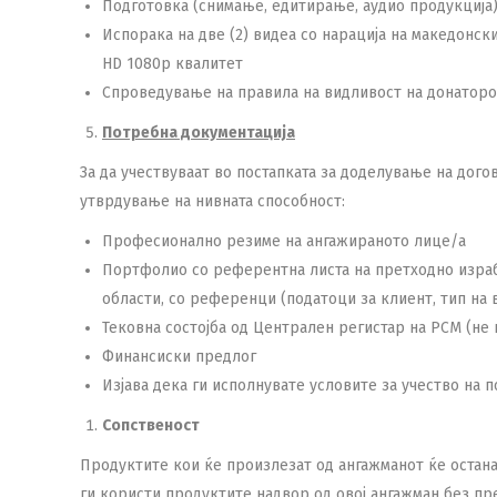
Подготовка (снимање, едитирање, аудио продукција)
Испорака на две (2) видеа со нарација на македонски
HD 1080p квалитет
Спроведување на правила на видливост на донаторо
Потребна документација
За да учествуваат во постапката за доделување на дог
утврдување на нивната способност:
Професионално резиме на ангажираното лице/а
Портфолио со референтна листа на претходно израбо
области, со референци (податоци за клиент, тип на 
Тековна состојба од Централен регистар на РСМ (не
Финансиски предлог
Изјава дека ги исполнувате условите за учество на 
Сопственост
Продуктите кои ќе произлезат од ангажманот ќе останат
ги користи продуктите надвор од овој ангажман без пр