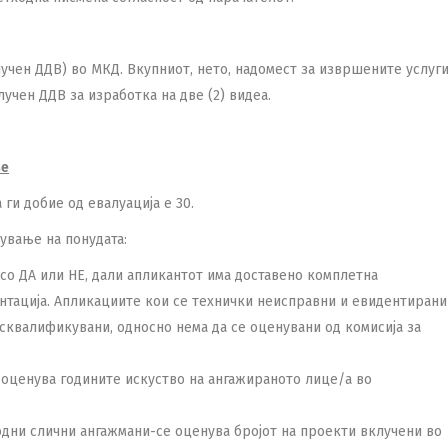
лучен ДДВ) во МКД. Вкупниот, нето, надомест за извршените услуг
лучен ДДВ за изработка на две (2) видеа.
ње
ги добие од евалуација е 30.
ување на понудата:
 со ДА или НЕ, дали апликантот има доставено комплетна
ентација. Апликациите кои се технички неисправни и евидентирани
исквалификувани, односно нема да се оценувани од комисија за
оценува годините искуство на ангажираното лице/а во
дни слични ангажмани-се оценува бројот на проекти вклучени во