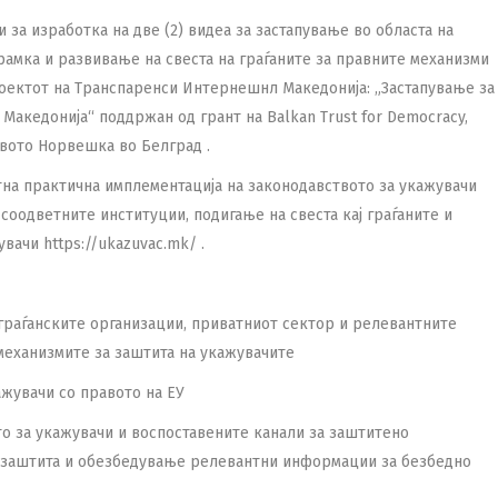
за изработка на две (2) видеа за застапување во областа на
 рамка и развивање на свеста на граѓаните за правните механизми
роектот на Транспаренси Интернешнл Македонија: „Застапување за
Македонија“ поддржан од грант на Balkan Trust for Democracy,
твото Норвешка во Белград .
тна практична имплементација на законодавството за укажувачи
соодветните институции, подигање на свеста кај граѓаните и
ачи https://ukazuvac.mk/ .
 граѓанските организации, приватниот сектор и релевантните
еханизмите за заштита на укажувачите
жувачи со правото на ЕУ
то за укажувачи и воспоставените канали за заштитено
за заштита и обезбедување релевантни информации за безбедно