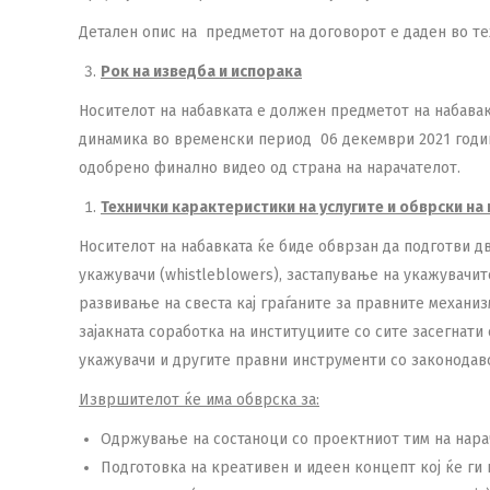
Детален опис на предметот на договорот е даден во т
Рок на изведба и испорака
Носителот на набавката е должен предметот на набавак
динамика во временски период 06 декември 2021 година
одобрено финално видео од страна на нарачателот.
Технички карактеристики на услугите и обврски на
Носителот на набавката ќе биде обврзан да подготви дв
укажувачи (whistleblowers), застапување на укажувачит
развивање на свеста кај граѓаните за правните механ
зајакната соработка на институциите со сите засегнати
укажувачи и другите правни инструменти со законодавс
Извршителот ќе има обврска за:
Одржување на состаноци со проектниот тим на нара
Подготовка на креативен и идеен концепт кој ќе ги