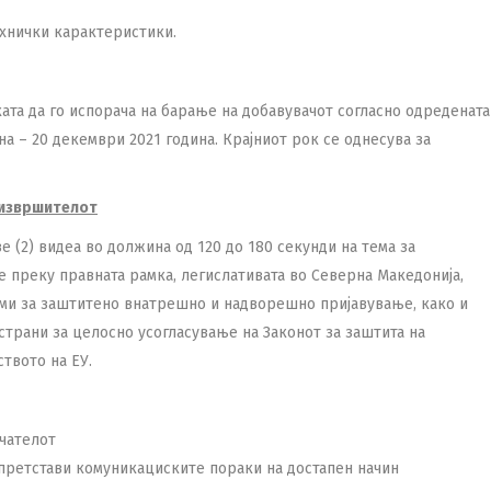
ехнички карактеристики.
ата да го испорача на барање на добавувачот согласно одредената
 – 20 декември 2021 година. Крајниот рок се однесува за
 извршителот
е (2) видеа во должина од 120 до 180 секунди на тема за
е преку правната рамка, легислативата во Северна Македонија,
изми за заштитено внатрешно и надворешно пријавување, како и
 страни за целосно усогласување на Законот за заштита на
твото на ЕУ.
чателот
 претстави комуникациските пораки на достапен начин