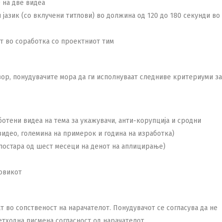
 на две видеа
 јазик (со вклучени титлови) во должина од 120 до 180 секунди во
т во соработка со проектниот тим
овор, понудувачите мора да ги исполнуваат следниве критериуми за
тени видеа на тема за укажувачи, анти-корупција и сродни
видео, големина на примерок и година на изработка)
 постара од шест месеци на денот на аплицирање)
повикот
 во сопственост на нарачателот. Понудувачот се согласува да не
етходна писмена согласност од нарачателот.