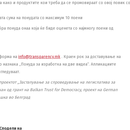
а како и продуктите кои треба да се промовираат со овој повик с
та сума на понудата со максимум 10 поени
бра понуда онаа која ќе биде оценета со најмногу поени од
 форма на
info@transparency.mk
. Краен рок за доставување на
со назнака „Понуда за изработка на две видеа”. Апликациите
гледуваат.
 проектот „Застапување за спроведување на легислатива за
н од грант на Balkan Trust for Democracy, проект на German
ешка во Белград
Сподели на