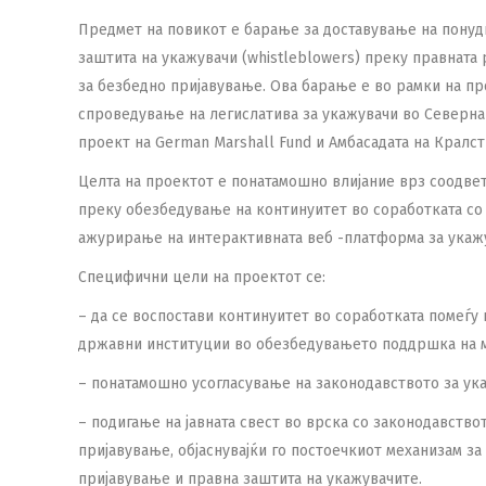
Предмет на повикот е барање за доставување на понуди 
заштита на укажувачи (whistleblowers) преку правната
за безбедно пријавување. Ова барање е во рамки на п
спроведување на легислатива за укажувачи во Северна 
проект на German Marshall Fund и Амбасадата на Кралс
Целта на проектот е понатамошно влијание врз соодве
преку обезбедување на континуитет во соработката со 
ажурирање на интерактивната веб -платформа за укажув
Специфични цели на проектот се:
– да се воспостави континуитет во соработката помеѓу
државни институции во обезбедувањето поддршка на м
– понатамошно усогласување на законодавството за ука
– подигање на јавната свест во врска со законодавство
пријавување, објаснувајќи го постоечкиот механизам 
пријавување и правна заштита на укажувачите.