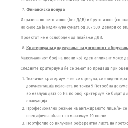
Финансиска понуда
Изразена во нето износ (без ДДВ) и бруто износ (со вк
не смее да ја надминува сумата од 307.500 денари со вк
Проектот не е ослободен од плаќање ДДВ.
Критериум за доделување на договорот и бодува
Максималниот број на поени кој еден апликант може да 
Следните критериуми ќе се земат во предвид при оцен
Технички критериум – не се оценува, се евидентира
документација појаснета во точка 5 Потребна докум
во евалуацијата со НЕ по овој критериум ќе бидат д
евалуација
Професионално резиме на ангажираното лице/а- се 
специфична област со максимум 10 поени
Портфолио со вклучена референтна листа на претхо