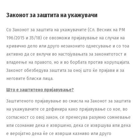
Законот за заштита на укажувачи
Со Законот за заштита на укажувачите (Сл. Весник на РМ
196/2015 и 35/18) се овозможи пријавување на случаи на
кривично дело или друго незаконито однесување и со тоа
активно да се вклучи во настојувањата за законитотост и
владеење на правото, но и во борбата против корупцијата.
Законот обезбедува заштита за оној што ќе пријави и за
неговите блиски лица.
Што е заштитено пријавување?
Заштитеното пријавување во смисла на Законот за заштита
на укажувачите се дефинира како пријавување со кое, во
согласност со овој закон, се пренесува разумно сомневање
или сознание дека е извршено, дека се извршува или дека
е веројатно дека ќе се изврши казниво или друго