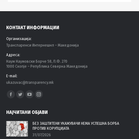
КОНТАКТ ИНФОРМАЦИИ
Организација:
Tранспаренси Интернешнл – Македонија
Адреса:
Наум Наумовски Борче 58, П.Ф. 270
1000 Скопје – Република Северна Македонија
E-mail:
ukazuvac@transparency.mk
Find us on:
Facebook
Twitter
YouTube
Instagram
page
page
page
page
НАЈЧИТАНИ ОБЈАВИ
opens
opens
opens
opens
in
in
in
in
БЕЗ ЗАШТИТЕНИ УКАЖУВАЧИ НЕМА УСПЕШНА БОРБА
ПРОТИВ КОРУПЦИЈАТА
new
new
new
new
31/07/2026
window
window
window
window