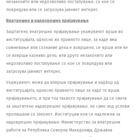
незаконито или недозволиво постапување, со кое се
повредува или се загрозува јавниот интерес.
Внатрешно и надворешно пријавување
Заштитено внатрешно пријавување укажувачот врши во
институцијата, односно во правното лице, за каде има
сомневање или сознание дека е извршено, се врши или ќе
се изврши казниво дело, или друго незаконито или
недозволиво постапување со кое се повредува или
загрозува јавниот интерес.
Укажувачот, може да изврши пријавување и надвор од
институцијата, односно правното лице за каде го врши
пријавувањето, и при тоа таквото пријавување да се смета
за заштитено надворешно пријавување, но само под услови
пропишани со законот. Институции кои се надлежни за
надоврешно пријавување: Министерство за внатрешни
работи на Република Северна Македонија, Државна