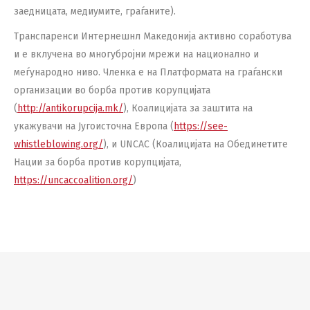
заедницата, медиумите, граѓаните).
Транспаренси Интернешнл Македонија активно соработува
и е вклучена во многубројни мрежи на национално и
меѓународно ниво. Членка е на Платформата на граѓански
организации во борба против корупцијата
(
http://antikorupcija.mk/
), Коалицијата за заштита на
укажувачи на Југоисточна Европа (
https://see-
whistleblowing.org/
), и UNCAC (Коалицијата на Обединетите
Нации за борба против корупцијата,
https://uncaccoalition.org/
)