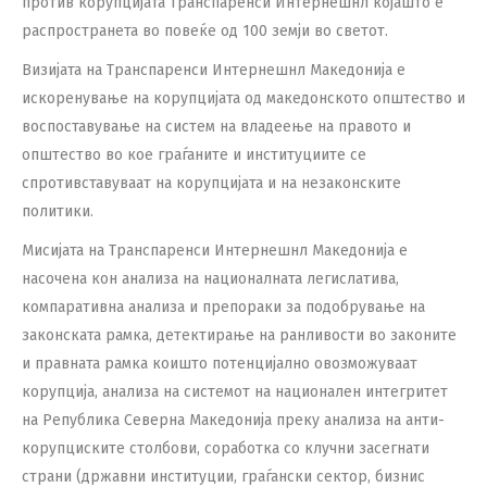
против корупцијата Транспаренси Интернешнл којашто е
распространета во повеќе од 100 земји во светот.
Визијата на Транспаренси Интернешнл Македонија e
искоренување на корупцијата од македонското општество и
воспоставување на систем на владеење на правото и
општество во кое граѓаните и институциите се
спротивставуваат на корупцијата и на незаконските
политики.
Мисијата на Транспаренси Интернешнл Македонија е
насочена кон aнализа на националната легислатива,
компаративна анализа и препораки за подобрување на
законската рамка, детектирање на ранливости во законите
и правната рамка коишто потенцијално овозможуваат
корупција, анализа на системот на национален интегритет
на Република Северна Македонија преку анализа на анти-
корупциските столбови, соработка со клучни засегнати
страни (државни институции, граѓански сектор, бизнис