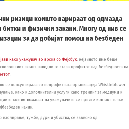
ични ризици коишто варираат од одмазда
 битки и физички закани. Многу од нив се
изации за да добијат помош на безбеден
јави како укажувач во врска со Фејсбук
, нејзиното име беше
ехнолошкиот гигант наводно го става профитот над безбедноста на
ветот
.
вно се консултирала со непрофитната организација Whistleblower
пување, како и дополнителни услуги како тренинг за медиуми и
ациите кои им помагаат на укажувачите се првите контакт точки
ајбезбеден начин.
 изолирање, тужби, дури и убиства, сѐ зависно од