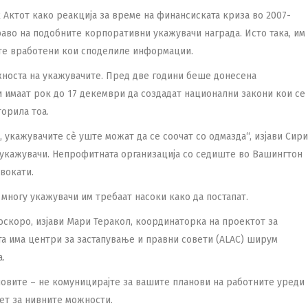
Актот како реакција за време на финансиската криза во 2007-
раво на подобните корпоративни укажувачи награда. Исто така, им
ите вработени кои споделиле информации.
важноста на укажувачите. Пред две години беше донесена
и имаат рок до 17 декември да создадат национални закони кои се
торила тоа.
, укажувачите сè уште можат да се соочат со одмазда“, изјави Сири
укажувачи. Непрофитната организација со седиште во Вашингтон
вокати.
 многу укажувачи им требаат насоки како да постапат.
скоро, изјави Мари Теракол, координаторка на проектот за
а има центри за застапување и правни совети (ALAC) ширум
а.
новите – не комуницирајте за вашите планови на работните уреди
вет за нивните можности.