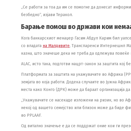
„Се работи за тоа да им се помогне да донесат информи
безбедно“, изјави Теракол.
Барање помош во држави кои немаа
Кога банкарскиот менаџер Гасим Абдул Карим бил уапс
со владата
на Малдивите
, Транспаренси Интернешнл Мал
казна, што значеше дека не треба да одлежува повеќе 
ALAC, исто така, подготви нацрт-закон за заштита кој б
Платформата за заштита на укажувачите во Африка (PPL
земјата во која работи. Додека случаите во Јужна Афри
места како Конго (ДРК) може да бараат организација да
„Укажувачите се насекаде изложени на ризик, но во А
некој од вашето семејство или близок може да биде фи
во PPLAAF.
Од витално значење е да се поддржат оние кои ги презе