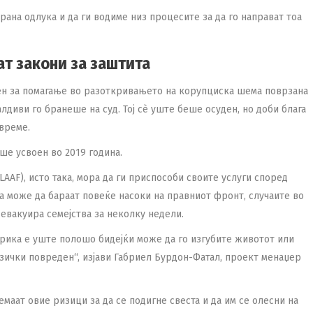
рана одлука и да ги водиме низ процесите за да го направат тоа
т закони за заштита
ен за помагање во разоткривањето на корупциска шема поврзана
диви го бранеше на суд. Тој сè уште беше осуден, но доби блага
време.
еше усвоен во 2019 година.
AAF), исто така, мора да ги приспособи своите услуги според
ка може да бараат повеќе насоки на правниот фронт, случаите во
 евакуира семејства за неколку недели.
фрика е уште полошо бидејќи може да го изгубите животот или
зички повреден“, изјави Габриел Бурдон-Фатал, проект менаџер
маат овие ризици за да се подигне свеста и да им се олесни на