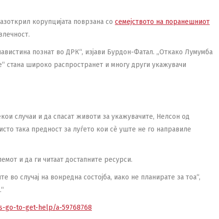
 разоткрил корупцијата поврзана со
семејството на поранешниот
влечност.
навистина познат во ДРК“, изјави Бурдон-Фатал. „Откако Лумумба
е“ стана широко распространет и многу други укажувачи
кои случаи и да спасат животи за укажувачите, Нелсон од
исто така предност за луѓето кои сè уште не го направиле
емот и да ги читаат достапните ресурси.
е во случај на вонредна состојба, иако не планирате за тоа“,
.“
s-go-to-get-help/a-59768768