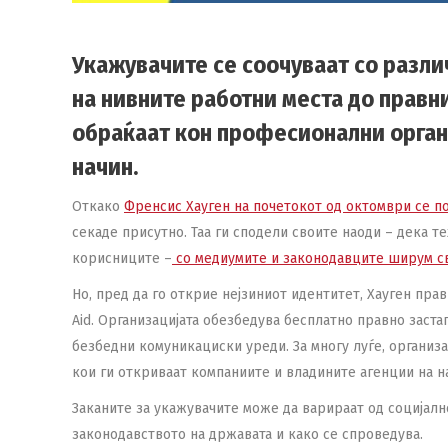
Укажувачите се соочуваат со разл
на нивните работни места до правни
обраќаат кон професионални орган
начин.
Откако
Френсис Хауген на почетокот од октомври се по
секаде присутно. Таа ги сподели своите наоди – дека т
корисниците –
со медиумите и законодавците ширум с
Но, пред да го открие нејзиниот идентитет, Хауген пра
Aid. Организацијата обезбедува бесплатно правно заста
безбедни комуникациски уреди. За многу луѓе, организ
кои ги откриваат компаниите и владините агенции на н
Заканите за укажувачите може да варираат од социјално
законодавството на државата и како се спроведува.