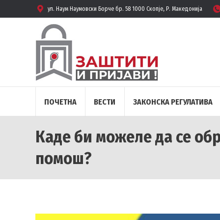
ул. Наум Наумовски Борче бр. 58 1000 Скопје, Р. Македонија
ПОЧЕТНА
ВЕСТИ
ЗАКОНСКА РЕГУЛАТИВА
Каде би можеле да се об
помош?