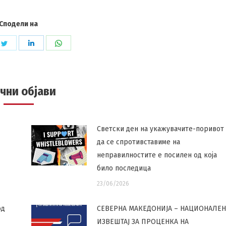
Сподели на
e
Share
Share
Share
on
on
on
book
Twitter
LinkedIn
WhatsApp
чни објави
Светски ден на укажувачите-поривот
да се спротивставиме на
неправилностите е посилен од која
било последица
23/06/2026
од
СЕВЕРНА МАКЕДОНИЈА – НАЦИОНАЛЕН
ИЗВЕШТАЈ ЗА ПРОЦЕНКА НА