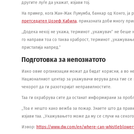
другите луѓе да укажат, изјави тој.
На пример, кога Жан-Жак Лумумба, банкар од Конго, ја
претседател Џозеф Кабила,
приказната доби многу при
„Додека некој не укажа, терминот „укажувач“ не беше 
го направи тоа со таква храброст, терминот „укажувањ
пристапија напред.“
Подготовка за непознатото
Иако овие организации можат да бидат корисни, а во не
Националниот центар за укажувачи верува дека тие се 
чекорот да ги разоткријат неправилностите.
Таа ги охрабрува сите да останат информирани за пробл
„Тоа е нешто како вежба за пожар. Знаете што да правит
изјави таа. „Укажувањето може да му се случи на секого
Извор:
https://www.dw.com/en/where-can-whistleblower