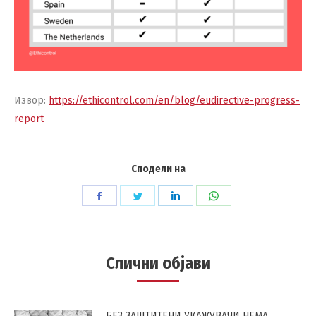
Извор:
https://ethicontrol.com/en/blog/eudirective-progress-
report
Сподели на
Share
Share
Share
Share
on
on
on
on
Facebook
Twitter
LinkedIn
WhatsApp
Слични објави
БЕЗ ЗАШТИТЕНИ УКАЖУВАЧИ НЕМА