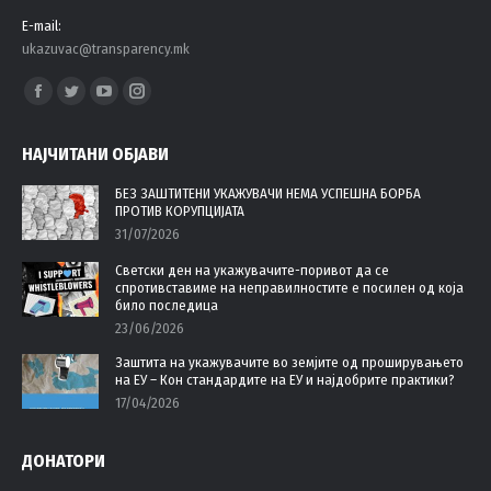
E-mail:
ukazuvac@transparency.mk
Find us on:
Facebook
Twitter
YouTube
Instagram
page
page
page
page
НАЈЧИТАНИ ОБЈАВИ
opens
opens
opens
opens
in
in
in
in
БЕЗ ЗАШТИТЕНИ УКАЖУВАЧИ НЕМА УСПЕШНА БОРБА
ПРОТИВ КОРУПЦИЈАТА
new
new
new
new
31/07/2026
window
window
window
window
Светски ден на укажувачите-поривот да се
спротивставиме на неправилностите е посилен од која
било последица
23/06/2026
Заштита на укажувачите во земјите од проширувањето
на ЕУ – Кон стандардите на ЕУ и најдобрите практики?
17/04/2026
ДОНАТОРИ