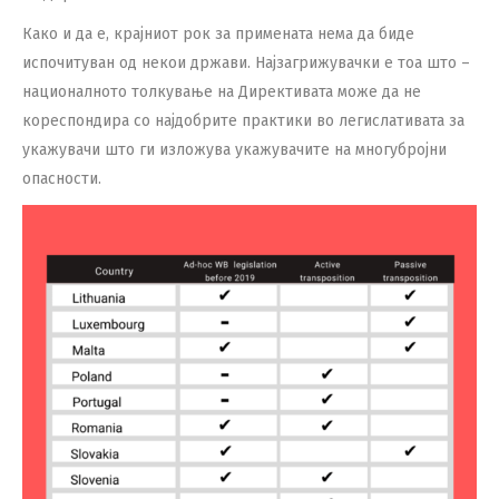
Како и да е, крајниот рок за примената нема да биде
испочитуван од некои држави. Најзагрижувачки е тоа што –
националното толкување на Директивата може да не
кореспондира со најдобрите практики во легислативата за
укажувачи што ги изложува укажувачите на многубројни
опасности.