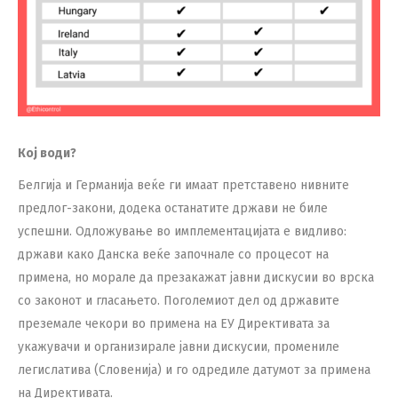
Кој води?
Белгија и Германија веќе ги имаат претставено нивните
предлог-закони, додека останатите држави не биле
успешни. Одложување во имплементацијата е видливо:
држави како Данска веќе започнале со процесот на
примена, но морале да презакажат јавни дискусии во врска
со законот и гласањето. Поголемиот дел од државите
преземале чекори во примена на ЕУ Директивата за
укажувачи и организирале јавни дискусии, промениле
легислатива (Словенија) и го одредиле датумот за примена
на Директивата.