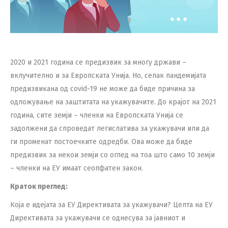
2020 и 2021 година се предизвик за многу држави –
вклучително и за Европската Унија. Но, сепак пандемијата
предизвикана од covid-19 не може да биде причина за
одложување на заштитата на укажувачите. До крајот на 2021
година, сите земји – членки на Европската Унија се
задолжени да спроведат легислатива за укажувачи или да
ги променат постоечките одредби. Ова може да биде
предизвик за некои земји со оглед на тоа што само 10 земји
– членки на ЕУ имаат сеопфатен закон.
Краток преглед
:
Која е идејата за ЕУ Директивата за укажувачи? Целта на ЕУ
Директивата за укажувачи се однесува за јавниот и