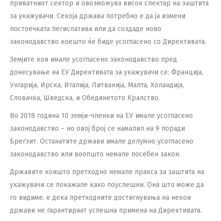
приватниот сектор и овозможува висок спектар на заштита
за укажувачи. Секоја држава потребно е да ја измени
постоечката легислатива или да создаде ново
законодавство коешто ќе биде усогласено со Директивата.
Земјите кои имале усогласено законодавство пред
донесување на ЕУ Директивата за укажувачи се: Франција,
Унгарија, Ирска, Италија, Литванија, Малта, Холандија,
Словачка, Шведска, и Обединетото Кралство.
Во 2018 година 10 земји-членки на ЕУ имале усогласено
законодавство – но овој број се намалил на 9 поради
Брегзит. Останатите држави имале делумно усогласено
законодавство или воопшто немале посебен закон.
Државите коишто претходно немале пракса за заштита на
укажувачи се покажале како поуспешни. Она што може да
го видиме, е дека претходните достигнувања на некои
држави не гарантираат успешна примена на Директивата.