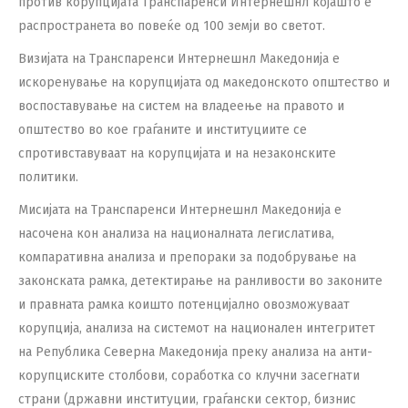
против корупцијата Транспаренси Интернешнл којашто е
распространета во повеќе од 100 земји во светот.
Визијата на Транспаренси Интернешнл Македонија e
искоренување на корупцијата од македонското општество и
воспоставување на систем на владеење на правото и
општество во кое граѓаните и институциите се
спротивставуваат на корупцијата и на незаконските
политики.
Мисијата на Транспаренси Интернешнл Македонија е
насочена кон aнализа на националната легислатива,
компаративна анализа и препораки за подобрување на
законската рамка, детектирање на ранливости во законите
и правната рамка коишто потенцијално овозможуваат
корупција, анализа на системот на национален интегритет
на Република Северна Македонија преку анализа на анти-
корупциските столбови, соработка со клучни засегнати
страни (државни институции, граѓански сектор, бизнис