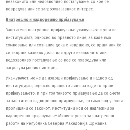
незаконито или недозволиво постапување, со кое се
повредува или се загрозува јавниот интерес.
Внатрешно и надворешно пријавување
Заштитено внатрешно пријавување укажувачот врши во
институцијата, односно во правното лице, за каде има
сомневање или сознание дека е извршено, се врши или ќе
се изврши казниво дело, или друго незаконито или
недозволиво постапување со кое се повредува или
загрозува јавниот интерес.
Укажувачот, може да изврши пријавување и надвор од
институцијата, односно правното лице за каде го врши
пријавувањето, и при тоа таквото пријавување да се смета
за заштитено надворешно пријавување, но само под услови
пропишани со законот. Институции кои се надлежни за
надоврешно пријавување: Министерство за внатрешни
работи на Република Северна Македонија, Државна