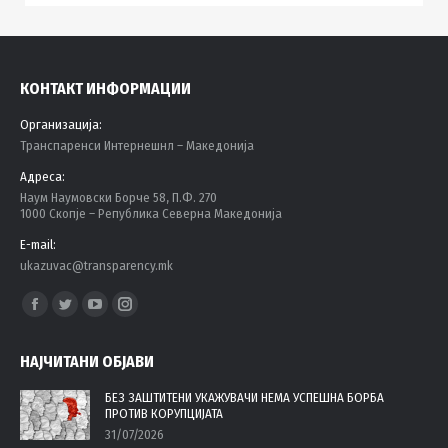
КОНТАКТ ИНФОРМАЦИИ
Организација:
Tранспаренси Интернешнл – Македонија
Адреса:
Наум Наумовски Борче 58, П.Ф. 270
1000 Скопје – Република Северна Македонија
E-mail:
ukazuvac@transparency.mk
Find us on:
Facebook
Twitter
YouTube
Instagram
page
page
page
page
НАЈЧИТАНИ ОБЈАВИ
opens
opens
opens
opens
in
in
in
in
БЕЗ ЗАШТИТЕНИ УКАЖУВАЧИ НЕМА УСПЕШНА БОРБА
ПРОТИВ КОРУПЦИЈАТА
new
new
new
new
31/07/2026
window
window
window
window