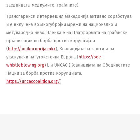
заедницата, медиумите, граѓаните).
Транспаренси Интернешнл Македонија активно соработува
и е вклучена во многубројни мрежи на национално и
меѓународно ниво. Членка е на Платформата на граѓански
организации во борба против корупцијата
(
http://antikorupcija.mk/
), Коалицијата за заштита на
укажувачи на Југоисточна Европа (
https://see-
whistleblowing.org/
), и UNCAC (Коалицијата на Обединетите
Нации за борба против корупцијата,
https://uncaccoalition.org/
)