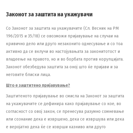
Законот за заштита на укажувачи
Со Законот за заштита на укажувачите (Сл. Весник на РМ
196/2015 и 35/18) се овозможи пријавување на случаи на
кривично дело или друго незаконито однесување и со тоа
активно да се вклучи во настојувањата за законитотост и
владеење на правото, но и во борбата против корупцијата.
Законот обезбедува заштита за оној што ќе пријави и за
неговите блиски лица.
Што е заштитено пријавување?
Заштитеното пријавување во смисла на Законот за заштита
на укажувачите се дефинира како пријавување со кое, во
согласност со овој закон, се пренесува разумно сомневање
или сознание дека е извршено, дека се извршува или дека
е веројатно дека ќе се изврши казниво или друго