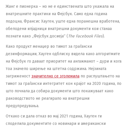
Жанг е пионерка – но не е единствената што укажала на
внатрешните практики на Фејсбук. Само една година
подоцна, Франсис Хауген, уште една поранешна вработена,
обелодени илјадници внатрешни документи кои станаа
познати како „Фејсбук досиеја“ (
The Facebook Files
).
Како продукт менаџер во тимот за граѓански
дезинформации, Хауген одблиску видела како алгоритмите
на Фејсбук го даваат приоритет на ангажманот – дури и кога
тоа значело ширење на штетна содржина. Нејзината
загриженост
значително се зголемила
по распуштањето на
тимот за граѓански интегритет кон крајот на 2020 година, по
што почнала да собира документи што покажуваат како
раководството не реагирало на внатрешни
предупредувања.
Откако си дала отказ во мај 2021 година, Хауген ги
споделила документите со новинари и американски