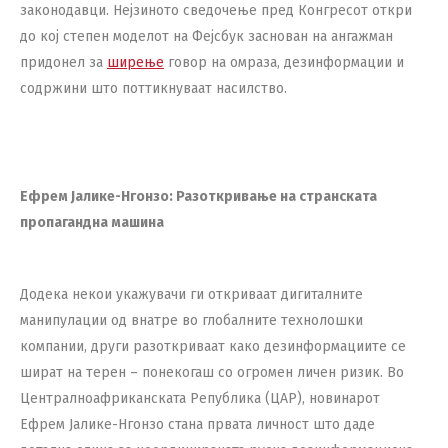
законодавци. Нејзиното сведочење пред Конгресот откри
до кој степен моделот на Фејсбук заснован на ангажман
придонел за
ширење
говор на омраза, дезинформации и
содржини што поттикнуваат насилство.
Ефрем Јалике-Нгонзо: Разоткривање на странската
пропагандна машина
Додека некои укажувачи ги откриваат дигиталните
манипулации од внатре во глобалните технолошки
компании, други разоткриваат како дезинформациите се
шират на терен – понекогаш со огромен личен ризик. Во
Централноафриканската Република (ЦАР), новинарот
Ефрем Јалике-Нгонзо стана првата личност што даде