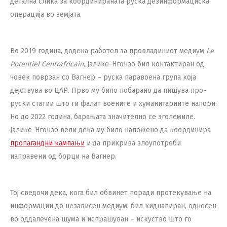
детална слика за координираната руска дезинформациска
операција во земјата.
Во 2019 година, додека работел за провладиниот медиум
Le
Potentiel Centrafricain
, Јалике-Нгонзо бил контактиран од
човек поврзан со Вагнер – руска паравоена група која
дејствува во ЦАР. Прво му било побарано да пишува про-
руски статии што ги фалат воените и хуманитарните напори.
Но до 2022 година, барањата значително се зголемиле.
Јалике-Нгонзо вели дека му било наложено да координира
пропагандни кампањи
и да прикрива злоупотреби
направени од борци на Вагнер.
Тој сведочи дека, кога бил обвинет поради протекување на
информации до независен медиум, бил киднапиран, однесен
во оддалечена шума и испрашуван – искуство што го