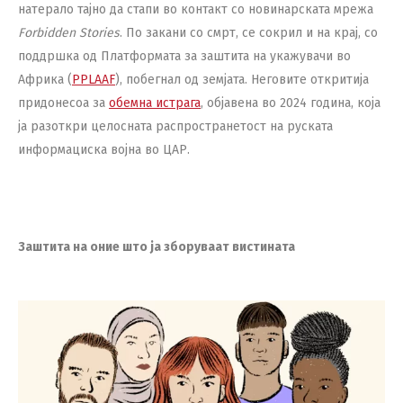
натерало тајно да стапи во контакт со новинарската мрежа
Forbidden Stories
. По закани со смрт, се сокрил и на крај, со
поддршка од Платформата за заштита на укажувачи во
Африка (
PPLAAF
), побегнал од земјата. Неговите откритија
придонесоа за
обемна истрага
, објавена во 2024 година, која
ја разоткри целосната распространетост на руската
информациска војна во ЦАР.
Заштита на оние што ја зборуваат вистината