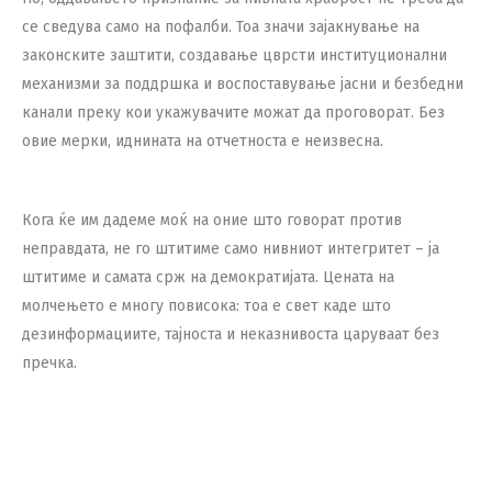
се сведува само на пофалби. Тоа значи зајакнување на
законските заштити, создавање цврсти институционални
механизми за поддршка и воспоставување јасни и безбедни
канали преку кои укажувачите можат да проговорат. Без
овие мерки, иднината на отчетноста е неизвесна.
Кога ќе им дадеме моќ на оние што говорат против
неправдата, не го штитиме само нивниот интегритет – ја
штитиме и самата срж на демократијата. Цената на
молчењето е многу повисока: тоа е свет каде што
дезинформациите, тајноста и неказнивоста царуваат без
пречка.