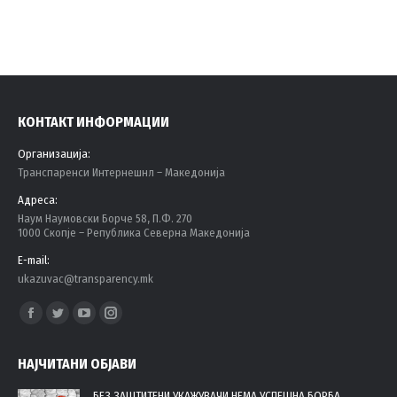
КОНТАКТ ИНФОРМАЦИИ
Организација:
Tранспаренси Интернешнл – Македонија
Адреса:
Наум Наумовски Борче 58, П.Ф. 270
1000 Скопје – Република Северна Македонија
E-mail:
ukazuvac@transparency.mk
Find us on:
Facebook
Twitter
YouTube
Instagram
page
page
page
page
НАЈЧИТАНИ ОБЈАВИ
opens
opens
opens
opens
in
in
in
in
БЕЗ ЗАШТИТЕНИ УКАЖУВАЧИ НЕМА УСПЕШНА БОРБА