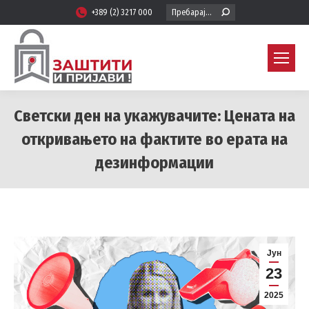
Search:
+389 (2) 3217 000
Светски ден на укажувачите: Цената на
откривањето на фактите во ерата на
дезинформации
You are here:
Јун
23
2025