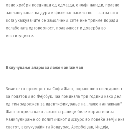
овие храбри поединци од одмазда, онлајн напади, правно
заплашување, па дури и физичко насилство — затоа што
кога укажувачите се замолчени, сите ние трпиме поради
ослабената одговорност, правичност и доверба во
институциите.
Вклучување аларм за лажен ангажман
Земете го примерот на Софи Жанг, поранешен специјалист
за податоци во Фејсбук. Таа поминала три години како дел
од тим задолжен за идентификување на „лажен ангажман“.
Жанг открила како лажни страници биле користени за
манипулирање со политичкиот дискурс во повеќе земји низ
светот, вклучувајќи ги Хондурас, Азербејџан, Индија,