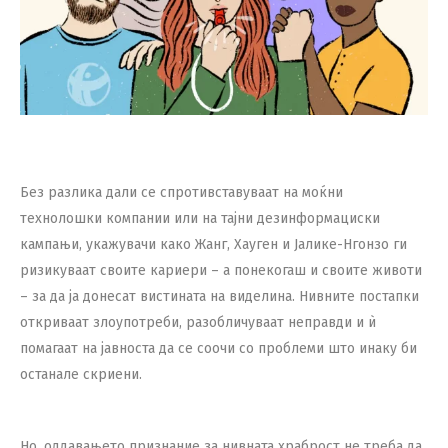
Без разлика дали се спротивставуваат на моќни
технолошки компании или на тајни дезинформациски
кампањи, укажувачи како Жанг, Хауген и Јалике-Нгонзо ги
ризикуваат своите кариери – а понекогаш и своите животи
– за да ја донесат вистината на виделина. Нивните постапки
откриваат злоупотреби, разобличуваат неправди и ѝ
помагаат на јавноста да се соочи со проблеми што инаку би
останале скриени.
Но, оддавањето признание за нивната храброст не треба да