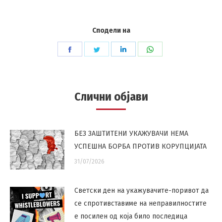
Сподели на
Share
Share
Share
Share
on
on
on
on
Facebook
Twitter
LinkedIn
WhatsApp
Слични објави
БЕЗ ЗАШТИТЕНИ УКАЖУВАЧИ НЕМА
УСПЕШНА БОРБА ПРОТИВ КОРУПЦИЈАТА
31/07/2026
Светски ден на укажувачите-поривот да
се спротивставиме на неправилностите
е посилен од која било последица