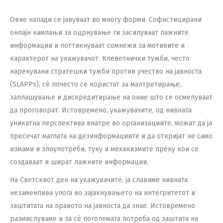
Овие напади се јавуваат во многу форми. Софистицирани
онлајн кампањи за оцрнување ги засилуваат лажните
информации и поттикнуваат сомнежи за мотивите и
карактерот на укажувачот. Клеветнички тужби, често
нарекувани стратешки тужби против учество на јавноста
(SLAPPs), сè почесто се користат за малтретирање,
заплашување и дискредитирање на оние што се осмелуваат
да проговорат. Истовремено, укажувачите, од нивната
уникатна перспектива внатре во организациите, можат да ја
пресечат маглата на дезинформациите и да откријат не само
измами и злоупотреби, туку и механизмите преку кои се
создаваат и ширaт лажните информации.
На Светскиот ден на укажувачите, ја славиме нивната
незаменлива улога во зајакнувањето на интегритетот и
заштитата на правото на јавноста да знае. Истовремено
размислуваме и за сè поголемата потреба од заштита на