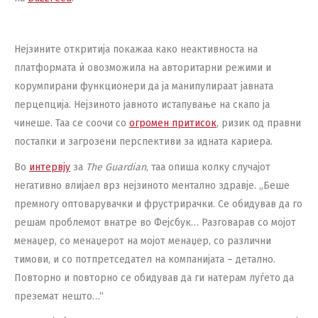
Нејзините откритија покажаа како неактивноста на
платформата ѝ овозможила на авторитарни режими и
корумпирани функционери да ја манипулираат јавната
перцепција. Нејзиното јавното истапување на скапо ја
чинеше. Таа се соочи со
огромен притисок
, ризик од правни
постапки и загрозени перспективи за идната кариера.
Во
интервју
за
The Guardian
, таа опиша колку случајот
негативно влијаел врз нејзиното ментално здравје. „Беше
премногу оптоварувачки и фрустрирачки. Се обидував да го
решам проблемот внатре во Фејсбук… Разговарав со мојот
менаџер, со менаџерот на мојот менаџер, со различни
тимови, и со потпретседател на компанијата – детално.
Повторно и повторно се обидував да ги натерам луѓето да
преземат нешто…“