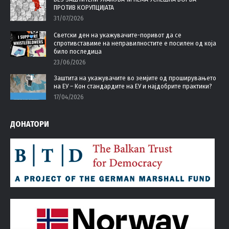
ПРОТИВ КОРУПЦИЈАТА
new
new
new
new
31/07/2026
window
window
window
window
Светски ден на укажувачите-поривот да се
спротивставиме на неправилностите е посилен од која
било последица
23/06/2026
Заштита на укажувачите во земјите од проширувањето
на ЕУ – Кон стандардите на ЕУ и најдобрите практики?
17/04/2026
ДОНАТОРИ