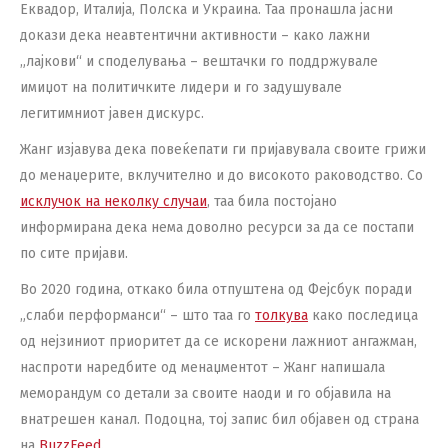
Еквадор, Италија, Полска и Украина. Таа пронашла јасни
докази дека неавтентични активности – како лажни
„лајкови“ и споделувања – вештачки го поддржувале
имиџот на политичките лидери и го задушувале
легитимниот јавен дискурс.
Жанг изјавува дека повеќепати ги пријавувала своите грижи
до менаџерите, вклучително и до високото раководство. Со
исклучок на неколку случаи
, таа била постојано
информирана дека нема доволно ресурси за да се постапи
по сите пријави.
Во 2020 година, откако била отпуштена од Фејсбук поради
„слаби перформанси“ – што таа го
толкува
како последица
од нејзиниот приоритет да се искорени лажниот ангажман,
наспроти наредбите од менаџментот – Жанг напишала
меморандум со детали за своите наоди и го објавила на
внатрешен канал. Подоцна, тој запис бил објавен од страна
на
BuzzFeed
.