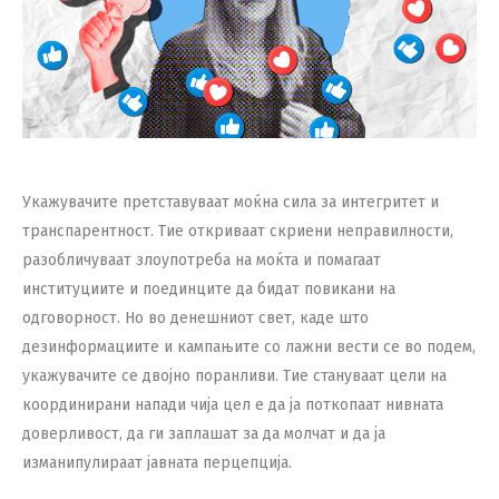
Укажувачите претставуваат моќна сила за интегритет и
транспарентност. Тие откриваат скриени неправилности,
разобличуваат злоупотреба на моќта и помагаат
институциите и поединците да бидат повикани на
одговорност. Но во денешниот свет, каде што
дезинформациите и кампањите со лажни вести се во подем,
укажувачите се двојно поранливи. Тие стануваат цели на
координирани напади чија цел е да ја поткопаат нивната
доверливост, да ги заплашат за да молчат и да ја
изманипулираат јавната перцепција.