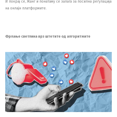
И покрај сè, Жанг и понатаму се залага за посилна регулација
на онлајн платформите.
Фрлање светлина врз штетите од алгоритмите