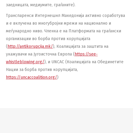
заедницата, медиумите, граѓаните).
Транспаренси Интернешнл Македонија активно соработува
и е вклучена во многубројни мрежи на национално и
меѓународно ниво. Членка е на Платформата на граѓански
организации во борба против корупцијата
(
http://antikorupcija.mk/
), Коалицијата за заштита на
укажувачи на Југоисточна Европа (
https://see-
whistleblowing.org/
), и UNCAC (Коалицијата на Обединетите
Нации за борба против корупцијата,
https://uncaccoalition.org/
)