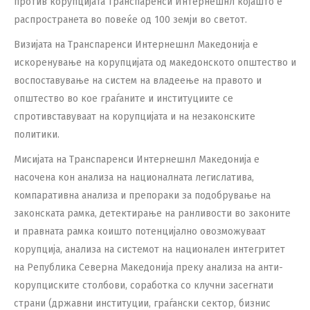
против корупцијата Транспаренси Интернешнл којашто е
распространета во повеќе од 100 земји во светот.
Визијата на Транспаренси Интернешнл Македонија e
искоренување на корупцијата од македонското општество и
воспоставување на систем на владеење на правото и
општество во кое граѓаните и институциите се
спротивставуваат на корупцијата и на незаконските
политики.
Мисијата на Транспаренси Интернешнл Македонија е
насочена кон aнализа на националната легислатива,
компаративна анализа и препораки за подобрување на
законската рамка, детектирање на ранливости во законите
и правната рамка коишто потенцијално овозможуваат
корупција, анализа на системот на национален интегритет
на Република Северна Македонија преку анализа на анти-
корупциските столбови, соработка со клучни засегнати
страни (државни институции, граѓански сектор, бизнис