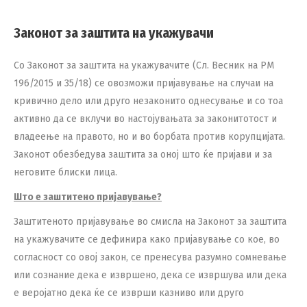
Законот за заштита на укажувачи
Со Законот за заштита на укажувачите (Сл. Весник на РМ
196/2015 и 35/18) се овозможи пријавување на случаи на
кривично дело или друго незаконито однесување и со тоа
активно да се вклучи во настојувањата за законитотост и
владеење на правото, но и во борбата против корупцијата.
Законот обезбедува заштита за оној што ќе пријави и за
неговите блиски лица.
Што е заштитено пријавување?
Заштитеното пријавување во смисла на Законот за заштита
на укажувачите се дефинира како пријавување со кое, во
согласност со овој закон, се пренесува разумно сомневање
или сознание дека е извршено, дека се извршува или дека
е веројатно дека ќе се изврши казниво или друго