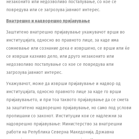
незаконито или недозволиво постапување, со кое се
повредува или се загрозува јавниот интерес.
Внатрешно и надворешно пријавување
Заштитено внатрешно пријавување укажувачот врши во
институцијата, односно во правното лице, за каде има
сомневање или сознание дека е извршено, се врши или ќе
се изврши казниво дело, или друго незаконито или
недозволиво постапување со кое се повредува или
загрозува јавниот интерес.
Укажувачот, може да изврши пријавување и надвор од
институцијата, односно правното лице за каде го врши
пријавувањето, и при тоа таквото пријавување да се смета
за заштитено надворешно пријавување, но само под услови
пропишани со законот. Институции кои се надлежни за
надоврешно пријавување: Министерство за внатрешни
работи на Република Северна Македонија, Државна