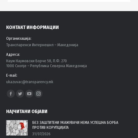
КОНТАКТ ИНФОРМАЦИИ
Организација:
Tранспаренси Интернешнл – Македонија
Адреса:
Наум Наумовски Борче 58, П.Ф. 270
1000 Скопје – Република Северна Македонија
E-mail:
ukazuvac@transparency.mk
Find us on:
Facebook
Twitter
YouTube
Instagram
page
page
page
page
НАЈЧИТАНИ ОБЈАВИ
opens
opens
opens
opens
in
in
in
in
БЕЗ ЗАШТИТЕНИ УКАЖУВАЧИ НЕМА УСПЕШНА БОРБА
ПРОТИВ КОРУПЦИЈАТА
new
new
new
new
31/07/2026
window
window
window
window